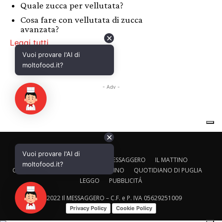
✕
Vuoi provare l'AI di
CALTAGIRONE EDITORE
IL MESSAGGERO
IL MATTINO
moltofood.it?
CORRIERE ADRIATICO
IL GAZZETTINO
QUOTIDIANO DI PUGLIA
LEGGO
PUBBLICITÁ
© 2022 Il MESSAGGERO – C.F. e P. IVA 05629251009
Privacy Policy
Cookie Policy