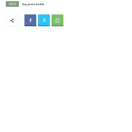
TAGS
faq_pasta fredda