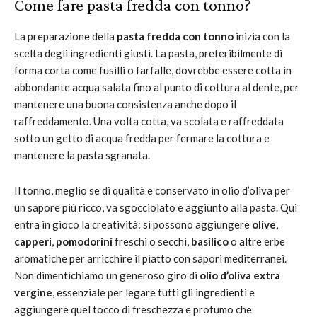
Come fare pasta fredda con tonno?
La preparazione della
pasta fredda con tonno
inizia con la
scelta degli ingredienti giusti. La pasta, preferibilmente di
forma corta come fusilli o farfalle, dovrebbe essere cotta in
abbondante acqua salata fino al punto di cottura al dente, per
mantenere una buona consistenza anche dopo il
raffreddamento. Una volta cotta, va scolata e raffreddata
sotto un getto di acqua fredda per fermare la cottura e
mantenere la pasta sgranata.
Il tonno, meglio se di qualità e conservato in olio d’oliva per
un sapore più ricco, va sgocciolato e aggiunto alla pasta. Qui
entra in gioco la creatività: si possono aggiungere
olive
,
capperi
,
pomodorini
freschi o secchi,
basilico
o altre erbe
aromatiche per arricchire il piatto con sapori mediterranei.
Non dimentichiamo un generoso giro di
olio d’oliva extra
vergine
, essenziale per legare tutti gli ingredienti e
aggiungere quel tocco di freschezza e profumo che