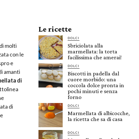
Le ricette
DOLCI
di molti
Sbriciolata alla
marmellata: la torta
ata con le
facilissima che amerai!
spro e
DOLCI
li amanti
Biscotti in padella dal
cuore morbido: una
llata di
coccola dolce pronta in
ottolinea
pochi minuti e senza
forno
he
ata di
DOLCI
Marmellata di albicocche,
he
la ricetta che sa di casa
DOLCI