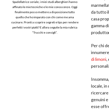
Spadellatrice seriale, i miei studi alberghieri hanno
marmellat
affinato le mie tecniche e le mie conoscenze. Oggi
da tutto 
finalmente posso mettere a disposizione tutto
quello che ho imparato con chi come me ama
casa prop
cucinare. Pronti a scoprire segreti e tips per rendere
gamma di 
perfetti i vostri piatti? E allora seguite la mia rubrica
produttor
“Trucchi e consigli”.
Per chi d
innumerev
di limoni
,
personali
Insomma, 
locale, in
ricercare 
genuini e
esse offre