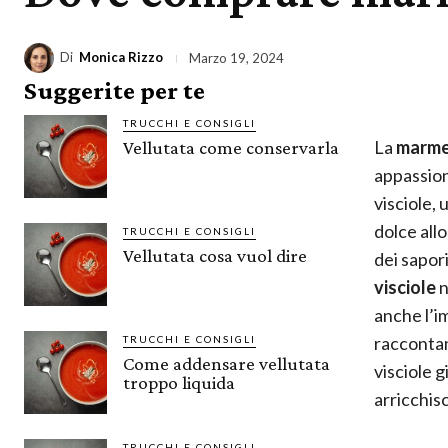
Di
Monica Rizzo
Marzo 19, 2024
Suggerite per te
TRUCCHI E CONSIGLI
La
marmel
Vellutata come conservarla
appassion
visciole,
dolce all
TRUCCHI E CONSIGLI
Vellutata cosa vuol dire
dei sapor
visciole
n
anche l’im
raccontano
TRUCCHI E CONSIGLI
Come addensare vellutata
visciole g
troppo liquida
arricchisc
TRUCCHI E CONSIGLI