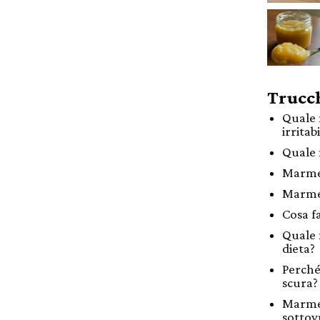
Trucch
Quale 
irritab
Quale 
Marmel
Marmel
Cosa f
Quale 
dieta?
Perché
scura?
Marmel
sottov