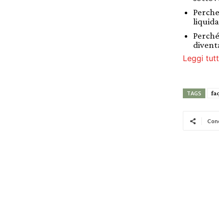
Perche
liquida
Perché
divent
Leggi tutt
fa
TAGS
Cond