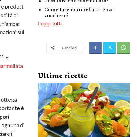
Cosa fare con marmellata?
re prodotti
Come fare marmellata senza
odità di
zucchero?
 un’ampia
Leggi tutti
mazioni sui
Condividi
ffre
marmellata
Ultime ricette
 bottega
mportante è
apori
e ognuna di
iare il