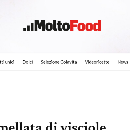
tti unici
Dolci
Selezione Colavita
Videoricette
News
llata di visciole