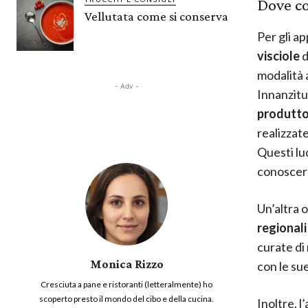
Dove co
Vellutata come si conserva
Per gli a
visciole
d
modalità 
- Adv -
Innanzitu
produttor
realizzate
Questi lu
conoscere
Un’altra 
regionali
curate di
Monica Rizzo
con le su
Cresciuta a pane e ristoranti (letteralmente) ho
scoperto presto il mondo del cibo e della cucina.
Inoltre, l