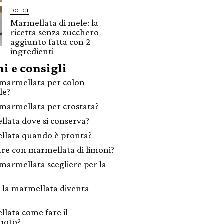
DOLCI
Marmellata di mele: la
ricetta senza zucchero
aggiunto fatta con 2
ingredienti
i e consigli
marmellata per colon
ile?
marmellata per crostata?
lata dove si conserva?
lata quando è pronta?
are con marmellata di limoni?
marmellata scegliere per la
 la marmellata diventa
lata come fare il
uoto?