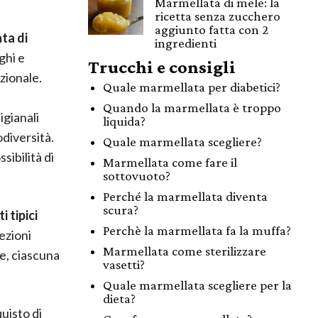
Marmellata di mele: la
ricetta senza zucchero
aggiunto fatta con 2
ta di
ingredienti
ghi e
Trucchi e consigli
zionale.
Quale marmellata per diabetici?
Quando la marmellata è troppo
igianali
liquida?
odiversità.
Quale marmellata scegliere?
sibilità di
Marmellata come fare il
sottovuoto?
Perché la marmellata diventa
scura?
i tipici
Perchè la marmellata fa la muffa?
lezioni
Marmellata come sterilizzare
se, ciascuna
vasetti?
Quale marmellata scegliere per la
dieta?
uisto di