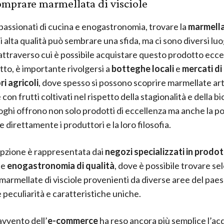
mprare marmellata di visciole
ppassionati di cucina e enogastronomia, trovare la
marmella
i alta qualità può sembrare una sfida, ma ci sono diversi luo
attraverso cui è possibile acquistare questo prodotto ecce
tto, è importante rivolgersi a
botteghe locali
e
mercati di
i agricoli
, dove spesso si possono scoprire marmellate art
 con frutti coltivati nel rispetto della stagionalità e della bi
oghi offrono non solo prodotti di eccellenza ma anche la pos
 direttamente i produttori e la loro filosofia.
opzione è rappresentata dai
negozi specializzati in prodott
e
enogastronomia di qualità
, dove è possibile trovare se
 marmellate di visciole provenienti da diverse aree del pae
e peculiarità e caratteristiche uniche.
’avvento dell’
e-commerce
ha reso ancora più semplice l’acq