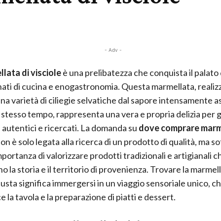
- Adv -
lata di visciole
è una prelibatezza che conquista il palato 
ati di cucina e enogastronomia. Questa marmellata, realizz
 una varietà di ciliegie selvatiche dal sapore intensamente a
o stesso tempo, rappresenta una vera e propria delizia per g
i autentici e ricercati. La domanda su
dove comprare marme
on è solo legata alla ricerca di un prodotto di qualità, ma s
portanza di valorizzare prodotti tradizionali e artigianali c
 la storia e il territorio di provenienza. Trovare la marmell
iusta significa immergersi in un viaggio sensoriale unico, c
e la tavola e la preparazione di piatti e dessert.