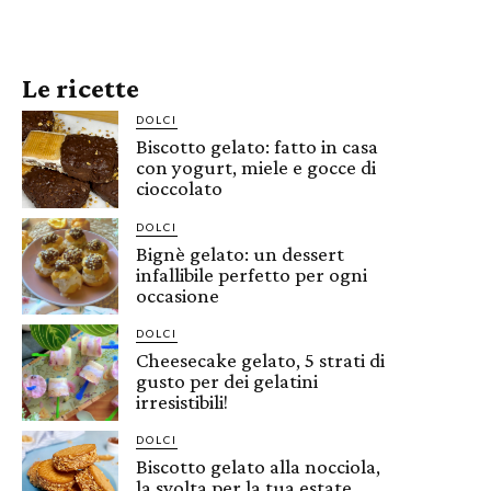
Le ricette
DOLCI
Biscotto gelato: fatto in casa
con yogurt, miele e gocce di
cioccolato
DOLCI
Bignè gelato: un dessert
infallibile perfetto per ogni
occasione
DOLCI
Cheesecake gelato, 5 strati di
gusto per dei gelatini
irresistibili!
DOLCI
Biscotto gelato alla nocciola,
la svolta per la tua estate