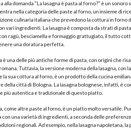
ta alla domanda "La lasagna è pasta al forno?" è un sonoro s
entra nella categoria delle paste al forno, un insieme di ric
izione culinaria italiana che prevedono la cottura in forno d
n vari ingredienti. La lasagna è composta da strati di pasta
 con ragù, besciamella e formaggio grattugiato, il tutto cott
tenere una doratura perfetta.
a è una delle più antiche forme di pasta, con origini che ris
 romana. Tuttavia, la versione moderna della lasagna, con la
e la sua cottura al forno, è un prodotto della cucina emiliana
e della città di Bologna. La lasagna bolognese, infatti, è c
e più autentica e tradizionale di questo piatto.
a, come altre paste al forno, è un piatto molto versatile. P
 con una varietà di ingredienti, a seconda delle preferenz
adizioni regionali. Ad esempio, nella lasagna napoletana, la 