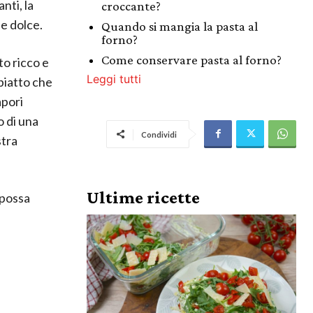
nti, la
croccante?
e dolce.
Quando si mangia la pasta al
forno?
Come conservare pasta al forno?
to ricco e
Leggi tutti
 piatto che
apori
o di una
Condividi
stra
Ultime ricette
 possa