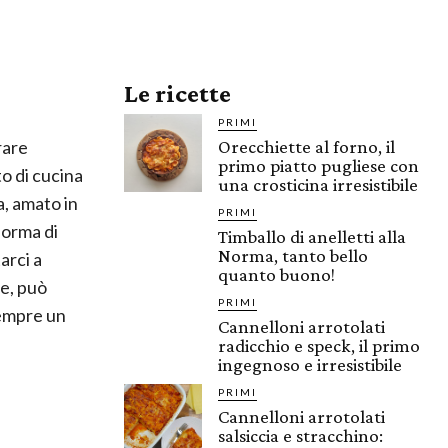
Le ricette
PRIMI
rare
Orecchiette al forno, il
primo piatto pugliese con
o di cucina
una crosticina irresistibile
a, amato in
PRIMI
forma di
Timballo di anelletti alla
Norma, tanto bello
arci a
quanto buono!
re, può
PRIMI
sempre un
Cannelloni arrotolati
radicchio e speck, il primo
ingegnoso e irresistibile
PRIMI
Cannelloni arrotolati
salsiccia e stracchino: