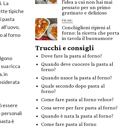
l’idea a cui non hai mai
ì. La
pensato per un primo
ette tipiche
gratinato e delizioso
i pasta
PRIMI
 all’uovo,
Conchiglioni ripieni al
forno: la ricetta che porta
o al forno
in tavola il buonumore
Trucchi e consigli
Dove fare la pasta al forno?
algono
Quando deve cuocere la pasta al
 sua ricca
forno?
, in
Quando nasce la pasta al forno?
onsiderata
Quale secondo dopo pasta al
forno?
Come fare pasta al forno veloce?
uò essere
Cosa serve per fare pasta al forno?
e personali
Quando è nata la pasta al forno?
pasta è
Come fare pasta al forno