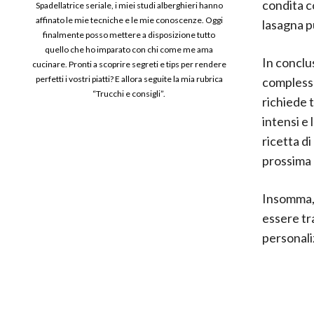
condita co
Spadellatrice seriale, i miei studi alberghieri hanno
affinato le mie tecniche e le mie conoscenze. Oggi
lasagna p
finalmente posso mettere a disposizione tutto
quello che ho imparato con chi come me ama
In conclus
cucinare. Pronti a scoprire segreti e tips per rendere
perfetti i vostri piatti? E allora seguite la mia rubrica
complesso,
“Trucchi e consigli”.
richiede 
intensi e
ricetta di
prossima
Insomma, 
essere tr
personaliz