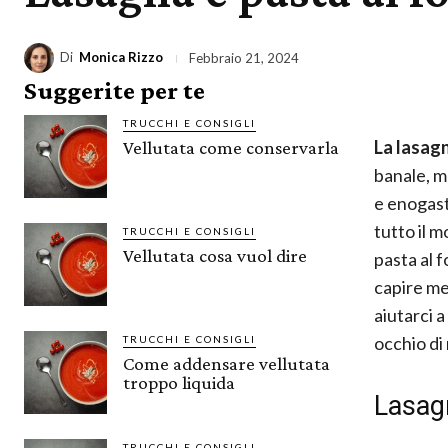
Di
Monica Rizzo
Febbraio 21, 2024
Suggerite per te
TRUCCHI E CONSIGLI
La lasagn
Vellutata come conservarla
banale, m
e enogast
tutto il 
TRUCCHI E CONSIGLI
Vellutata cosa vuol dire
pasta al 
capire meg
aiutarci 
occhio di 
TRUCCHI E CONSIGLI
Come addensare vellutata
troppo liquida
Lasagn
TRUCCHI E CONSIGLI