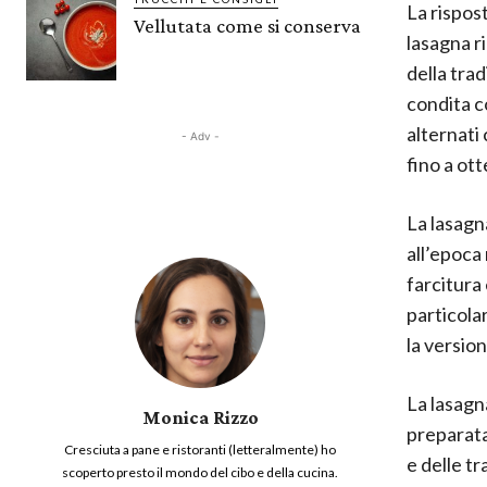
La rispos
Vellutata come si conserva
lasagna ri
della trad
condita co
alternati
- Adv -
fino a ot
La lasagn
all’epoca
farcitura 
particolar
la version
La lasagn
Monica Rizzo
preparata
Cresciuta a pane e ristoranti (letteralmente) ho
e delle tr
scoperto presto il mondo del cibo e della cucina.