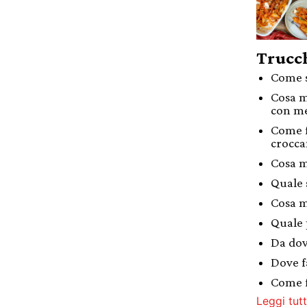
Trucch
Come s
Cosa m
con m
Come f
crocca
Cosa m
Quale 
Cosa m
Quale 
Da dov
Dove f
Come f
Leggi tutt