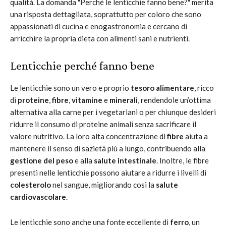
qualità. La domanda "Perché le lenticchie fanno bene?" merita
una risposta dettagliata, soprattutto per coloro che sono
appassionati di cucina e enogastronomia e cercano di
arricchire la propria dieta con alimenti sani e nutrienti.
Lenticchie perché fanno bene
Le lenticchie sono un vero e proprio
tesoro alimentare
, ricco
di
proteine
,
fibre
,
vitamine
e
minerali
, rendendole un’ottima
alternativa alla carne per i vegetariani o per chiunque desideri
ridurre il consumo di proteine animali senza sacrificare il
valore nutritivo. La loro alta concentrazione di
fibre
aiuta a
mantenere il senso di sazietà più a lungo, contribuendo alla
gestione del peso
e alla
salute intestinale
. Inoltre, le fibre
presenti nelle lenticchie possono aiutare a ridurre i livelli di
colesterolo
nel sangue, migliorando così la
salute
cardiovascolare
.
Le lenticchie sono anche una fonte eccellente di
ferro
, un