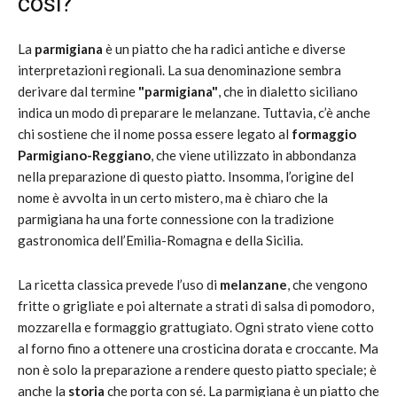
cosi?
La
parmigiana
è un piatto che ha radici antiche e diverse
interpretazioni regionali. La sua denominazione sembra
derivare dal termine
"parmigiana"
, che in dialetto siciliano
indica un modo di preparare le melanzane. Tuttavia, c’è anche
chi sostiene che il nome possa essere legato al
formaggio
Parmigiano-Reggiano
, che viene utilizzato in abbondanza
nella preparazione di questo piatto. Insomma, l’origine del
nome è avvolta in un certo mistero, ma è chiaro che la
parmigiana ha una forte connessione con la tradizione
gastronomica dell’Emilia-Romagna e della Sicilia.
La ricetta classica prevede l’uso di
melanzane
, che vengono
fritte o grigliate e poi alternate a strati di salsa di pomodoro,
mozzarella e formaggio grattugiato. Ogni strato viene cotto
al forno fino a ottenere una crosticina dorata e croccante. Ma
non è solo la preparazione a rendere questo piatto speciale; è
anche la
storia
che porta con sé. La parmigiana è un piatto che