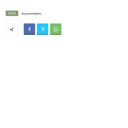
TAGS
faq_parmigiana