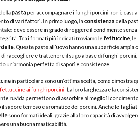
 della
pasta
per accompagnare i funghi porcini non è casua
to di vari fattori. In primo luogo, la
consistenza
della pas
ale: deve essere in grado di reggere il condimento senza
tegrità. Tra i formati più indicati troviamo le
fettuccine
, le
delle
. Queste paste all’uovo hanno una superficie ampia 
di raccogliere e trattenere il sugo a base di funghi porcini,
o un’armonia perfetta di sapori e consistenze.
ccine
in particolare sono un’ottima scelta, come dimostra 
 fettuccine ai funghi porcini
. La loro larghezza e la consist
te ruvida permettono di assorbire al meglio il condimento
 il sapore terroso e aromatico dei porcini. Anche le
tagliat
lle
sono formati ideali, grazie alla loro capacità di avvolger
ere una buona masticabilità.