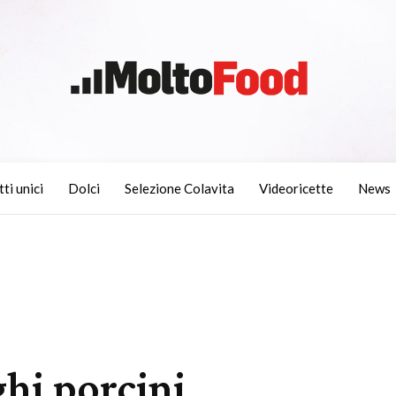
tti unici
Dolci
Selezione Colavita
Videoricette
News
hi porcini