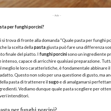
- Adv -
ta per funghi porcini?
 si trova di fronte alla domanda "Quale pasta per funghi por
che la scelta della
pasta
giusta può fare una differenza so
ato finale del piatto. I
funghi porcini
sono un ingrediente pr
e intenso, capace di arricchire qualsiasi preparazione. Tutt
al meglio le loro caratteristiche, è fondamentale abbinare il
 adatto. Questo non solo per una questione di gusto, ma an
ella pasta di trattenere il
sugo
e di amalgamarsi perfetta
 ingredienti. Vediamo dunque quale pasta scegliere per otte
veri intenditori.
asta per funghi porcini?