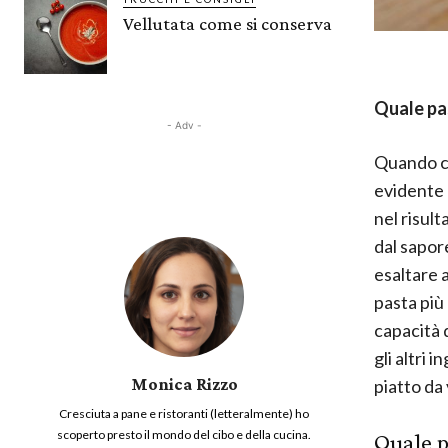
Vellutata come si conserva
Quale pas
- Adv -
Quando ci
evidente 
nel risult
dal sapor
esaltare 
pasta più
capacità d
gli altri
Monica Rizzo
piatto da 
Cresciuta a pane e ristoranti (letteralmente) ho
scoperto presto il mondo del cibo e della cucina.
Quale p