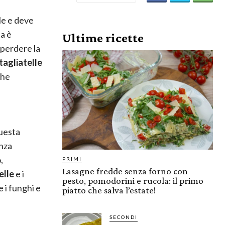
le e deve
ta è
Ultime ricette
 perdere la
tagliatelle
che
questa
enza
,
PRIMI
Lasagne fredde senza forno con
elle
e i
pesto, pomodorini e rucola: il primo
e i funghi e
piatto che salva l’estate!
SECONDI