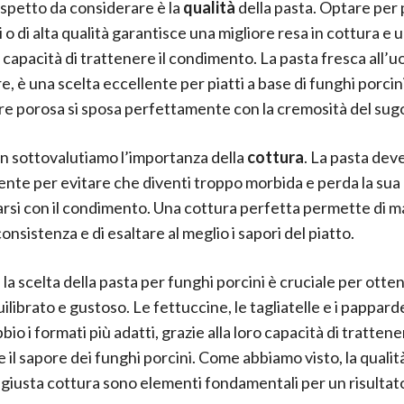
aspetto da considerare è la
qualità
della pasta. Optare per
i o di alta qualità garantisce una migliore resa in cottura e 
capacità di trattenere il condimento. La pasta fresca all’uo
e, è una scelta eccellente per piatti a base di funghi porcini
re porosa si sposa perfettamente con la cremosità del sug
on sottovalutiamo l’importanza della
cottura
. La pasta dev
dente per evitare che diventi troppo morbida e perda la sua 
si con il condimento. Una cottura perfetta permette di 
consistenza e di esaltare al meglio i sapori del piatto.
la scelta della pasta per funghi porcini è cruciale per otte
ilibrato e gustoso. Le fettuccine, le tagliatelle e i pappard
io i formati più adatti, grazie alla loro capacità di trattene
e il sapore dei funghi porcini. Come abbiamo visto, la qualit
a giusta cottura sono elementi fondamentali per un risultat