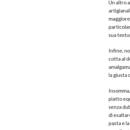
Un altro 
artigianal
maggiore 
particolar
sua textu
Infine, n
cotta al 
amalgamar
la giusta 
Insomma, 
piatto equ
senza dubb
di esaltar
pasta e l