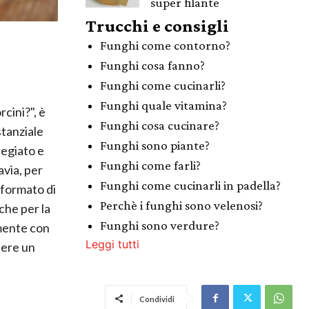
super filante
Trucchi e consigli
Funghi come contorno?
Funghi cosa fanno?
Funghi come cucinarli?
Funghi quale vitamina?
cini?", è
Funghi cosa cucinare?
stanziale
Funghi sono piante?
egiato e
Funghi come farli?
avia, per
Funghi come cucinarli in padella?
 formato di
Perchè i funghi sono velenosi?
che per la
Funghi sono verdure?
mente con
Leggi tutti
nere un
Condividi