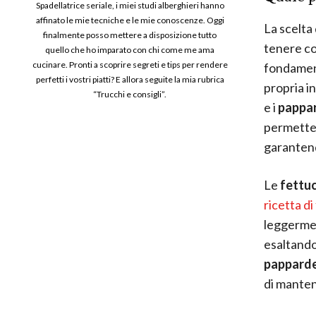
Spadellatrice seriale, i miei studi alberghieri hanno
affinato le mie tecniche e le mie conoscenze. Oggi
La scelta
finalmente posso mettere a disposizione tutto
tenere con
quello che ho imparato con chi come me ama
cucinare. Pronti a scoprire segreti e tips per rendere
fondament
perfetti i vostri piatti? E allora seguite la mia rubrica
propria in
“Trucchi e consigli”.
e i
pappar
permette 
garantend
Le
fettu
ricetta di
leggermen
esaltando
papparde
di manten