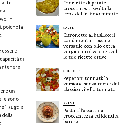
 paste
Omelette di patate
croccante: ti svolta la
una
cena dell’ultimo minuto!
vo, in
, poiché la
SALSE
o.
Citronette al basilico: il
condimento fresco e
versatile con olio extra
e essere
vergine di oliva che svolta
le tue ricette estive
capacità di
mantenere
CONTORNI
Peperoni tonnati: la
versione senza carne del
classico vitello tonnato!
nere un
elle sono
PRIMI
re il sugo e
Pasta all’assassina:
à della
croccantezza ed identità
barese
o