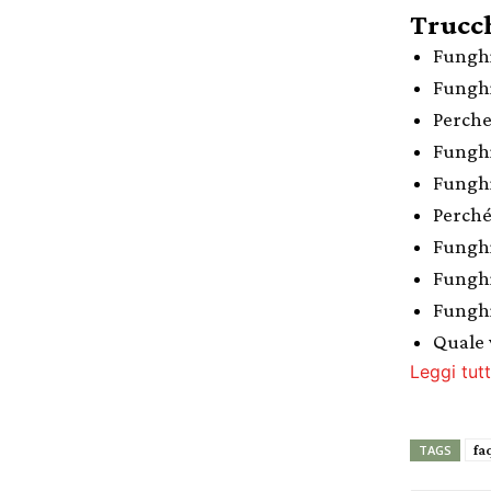
Trucch
Funghi
Funghi
Perche
Funghi
Funghi
Perché
Funghi
Funghi
Funghi
Quale 
Leggi tutt
fa
TAGS