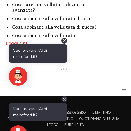
✕
Vuoi provare l'AI di
CALTAGIRONE EDITORE
IL MESSAGGERO
IL MATTINO
moltofood.it?
CORRIERE ADRIATICO
IL GAZZETTINO
QUOTIDIANO DI PUGLIA
LEGGO
PUBBLICITÁ