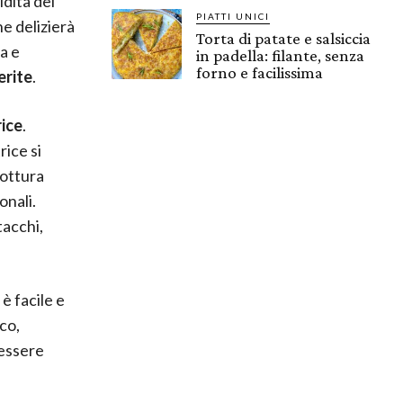
idità del
PIATTI UNICI
e delizierà
Torta di patate e salsiccia
a e
in padella: filante, senza
forno e facilissima
erite
.
rice
.
ice si
cottura
onali.
tacchi,
è facile e
co,
 essere