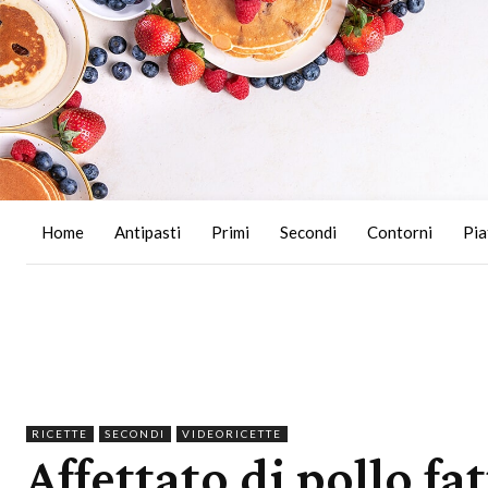
Home
Antipasti
Primi
Secondi
Contorni
Pia
RICETTE
SECONDI
VIDEORICETTE
Affettato di pollo fat