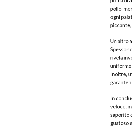
prima di
a
pollo, me
ogni palat
piccante,
Un altro a
Spesso so
rivela in
uniforme,
Inoltre, u
garantend
In conclus
veloce, m
saporito 
gustoso e