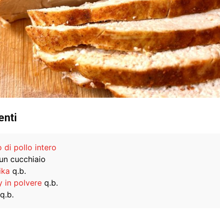
enti
 di pollo intero
un cucchiaio
ika
q.b.
y in polvere
q.b.
q.b.