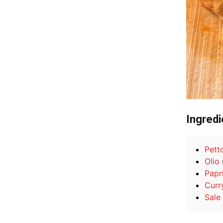
Ingredi
Petto
Olio
Papr
Curr
Sale