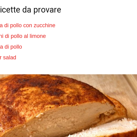
ricette da provare
ta di pollo con zucchine
i di pollo al limone
a di pollo
 salad