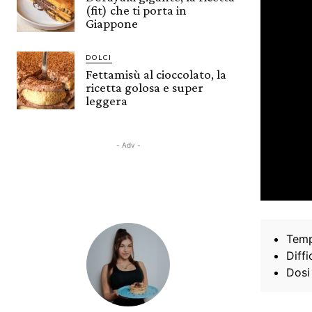
(fit) che ti porta in
Giappone
DOLCI
Fettamisù al cioccolato, la
ricetta golosa e super
leggera
- Adv -
Temp
Diffi
Dosi