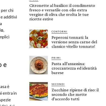
Citronette al basilico: il condimento
fresco e versatile con olio extra
 per chi
vergine di oliva che svolta le tue
e additivi
ricette estive
ma
lo
,
CONTORNI
mplici
Peperoni tonnati: la
versione senza carne del
classico vitello tonnato!
PRIMI
o e
Pasta all’assassina:
croccantezza ed identità
barese
SECONDI
casa è
Zucchine ripiene di riso: il
i entra in
secondo che mette
d’accordo tutti
 spezie