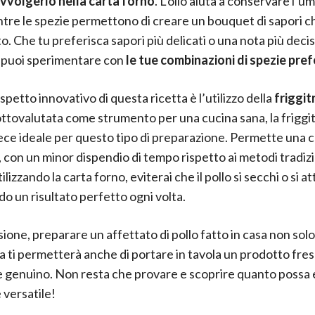
vvolgerlo nella carta forno
. L’olio aiuta a conservare l’um
ntre le spezie permettono di creare un bouquet di sapori ch
o. Che tu preferisca sapori più delicati o una nota più decis
 puoi sperimentare con
le tue combinazioni di spezie pref
spetto innovativo di questa ricetta è l’utilizzo della
friggit
ttovalutata come strumento per una cucina sana, la friggitr
vece ideale per questo tipo di preparazione. Permette una 
 con un minor dispendio di tempo rispetto ai metodi tradizi
tilizzando la carta forno, eviterai che il pollo si secchi o si at
o un risultato perfetto ogni volta.
ione, preparare un affettato di pollo fatto in casa non solo 
a ti permetterà anche di portare in tavola un prodotto fres
e genuino. Non resta che provare e scoprire quanto possa
 versatile!