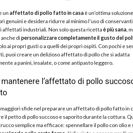
e un
affettato di pollo fatto in casa
è un’ottima soluzione
ri genuini e desidera ridurre al minimo l’uso di conservanti 
li affettati industriali. Non solo questa ricetta
è più sana
, 
 anche di
personalizzare completamente il gusto del pol
o ai propri gusti o a quelli dei propri ospiti. Con pochi e se
i, puoi creare un delizioso affettato di pollo che si adatta
ente a panini, insalate, o come antipasto leggero.
antenere l’affettato di pollo succos
to
maggiori sfide nel preparare un affettato di pollo fatto in 
 il petto di pollo succoso e saporito durante la cottura. Qu
trucco semplice ma efficace: spennellare il pollo con olio e