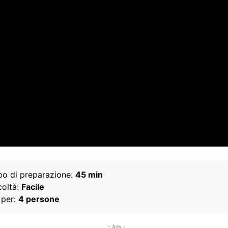
o di preparazione:
45 min
coltà:
Facile
 per:
4 persone
- Adv -