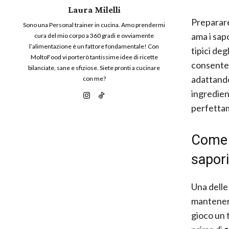
Laura Milelli
Preparar
Sono una Personal trainer in cucina. Amo prendermi
ama i sapo
cura del mio corpo a 360 gradi e ovviamente
l’alimentazione è un fattore fondamentale! Con
tipici deg
MoltoFood vi porterò tantissime idee di ricette
consente
bilanciate, sane e sfiziose. Siete pronti a cucinare
adattandol
con me?
ingredient
perfettam
Come m
sapori
Una delle 
mantenere
gioco un 