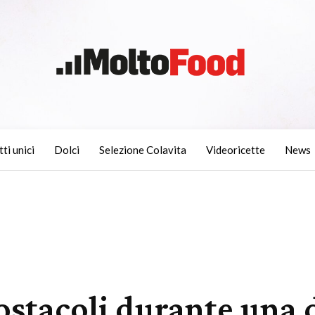
tti unici
Dolci
Selezione Colavita
Videoricette
News
ostacoli durante una di