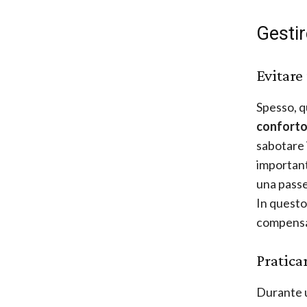
Gestir
Evitare
Spesso, q
conforto
sabotare i
importan
una passe
In questo
compensa
Praticar
Durante u