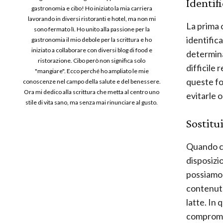
Identifi
gastronomia e cibo! Ho iniziato la mia carriera
lavorando in diversi ristoranti e hotel, ma non mi
La prima 
sono fermato lì. Ho unito alla passione per la
identifica
gastronomia il mio debole per la scrittura e ho
iniziato a collaborare con diversi blog di food e
determina
ristorazione. Cibo però non significa solo
difficile 
"mangiare". Ecco perché ho ampliato le mie
queste fo
conoscenze nel campo della salute e del benessere.
Ora mi dedico alla scrittura che metta al centro uno
evitarle 
stile di vita sano, ma senza mai rinunciare al gusto.
Sostitu
Quando ci
disposizi
possiamo 
contenut
latte. In
compromet