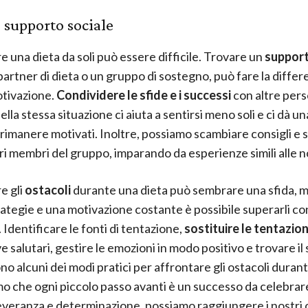
 supporto sociale
e una dieta da soli può essere difficile. Trovare un
support
artner di dieta o un gruppo di sostegno, può fare la differ
tivazione.
Condividere le sfide e i successi
con altre pers
lla stessa situazione ci aiuta a sentirsi meno soli e ci dà un
 rimanere motivati. Inoltre, possiamo scambiare consigli e 
ltri membri del gruppo, imparando da esperienze simili alle n
e gli
ostacoli
durante una dieta può sembrare una sfida, m
rategie e una motivazione costante è possibile superarli co
 Identificare le fonti di tentazione,
sostituire le tentazio
e salutari, gestire le emozioni in modo positivo e trovare i
no alcuni dei modi pratici per affrontare gli ostacoli durant
o che ogni piccolo passo avanti è un successo da celebrar
veranza e determinazione, possiamo raggiungere i nostri ob