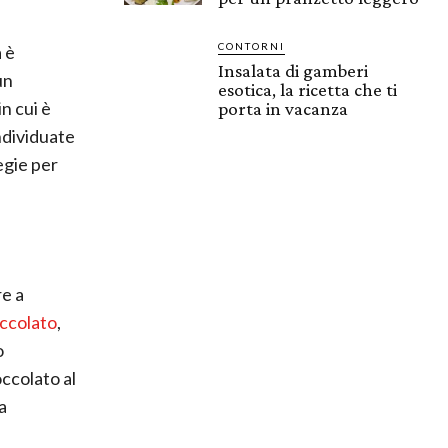
CONTORNI
 è
Insalata di gamberi
un
esotica, la ricetta che ti
n cui è
porta in vacanza
individuate
egie per
re a
occolato
,
o
occolato al
a