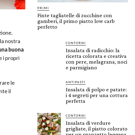
PRIMI
Finte tagliatelle di zucchine con
gamberi, il primo piatto low carb
perfetto
zione.
la nostra
CONTORNI
 una buona
Insalata di radicchio: la
ricetta colorata e creativa
e i propri
con pere, melagrana, noci
e parmigiano
rare le
ANTIPASTI
Insalata di polpo e patate:
te il
i 4 segreti per una cottura
perfetta
CONTORNI
Insalata di verdure
grigliate, il piatto colorato
per un pranzetto leggero