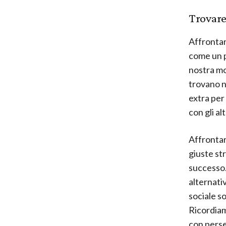
Trovare
Affrontar
come un p
nostra mo
trovano ne
extra per
con gli a
Affrontar
giuste st
successo.
alternativ
sociale so
Ricordiam
con perse