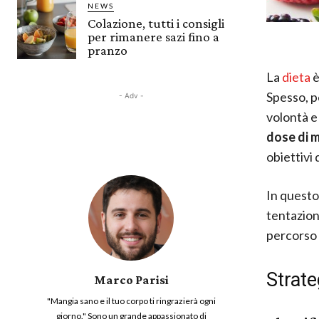
NEWS
Colazione, tutti i consigli
per rimanere sazi fino a
pranzo
La
dieta
è
Spesso, p
- Adv -
volontà e
dose di 
obiettivi 
In questo
tentazion
percorso 
Strate
Marco Parisi
"Mangia sano e il tuo corpo ti ringrazierà ogni
giorno." Sono un grande appassionato di