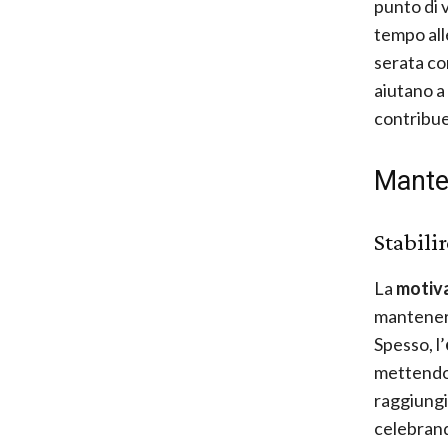
punto di 
tempo al
serata con
aiutano a
contribuen
Mante
Stabilir
La
motiv
mantenerla
Spesso, l’
mettendoc
raggiungi
celebrand