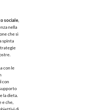
o sociale
,
enza nella
one che si
a spinta
strategie
ostre.
a con le
n
ni
con
l supporto
e la dieta.
e e che,
iettivi di