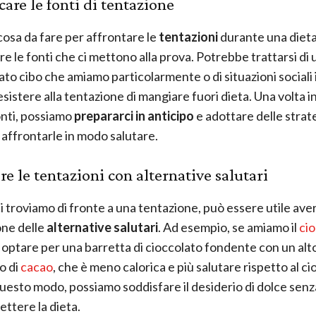
care le fonti di tentazione
cosa da fare per affrontare le
tentazioni
durante una dieta
re le fonti che ci mettono alla prova. Potrebbe trattarsi di 
to cibo che amiamo particolarmente o di situazioni sociali i
resistere alla tentazione di mangiare fuori dieta. Una volta 
nti, possiamo
prepararci in anticipo
e adottare delle strat
o affrontarle in modo salutare.
ire le tentazioni con alternative salutari
 troviamo di fronte a una tentazione, può essere utile ave
one delle
alternative salutari
. Ad esempio, se amiamo il
ci
optare per una barretta di cioccolato fondente con un alt
o di
cacao
, che è meno calorica e più salutare rispetto al ci
 questo modo, possiamo soddisfare il desiderio di dolce senz
tere la dieta.