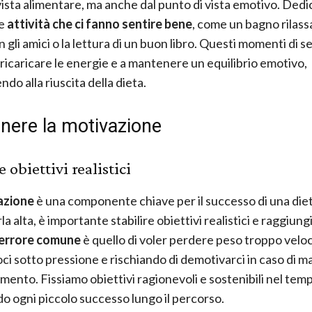
vista alimentare, ma anche dal punto di vista emotivo. Ded
le
attività che ci fanno sentire bene
, come un bagno rilass
 gli amici o la lettura di un buon libro. Questi momenti di se
 ricaricare le energie e a mantenere un equilibrio emotivo,
do alla riuscita della dieta.
nere la motivazione
e obiettivi realistici
azione
è una componente chiave per il successo di una diet
 alta, è importante stabilire obiettivi realistici e raggiungib
errore comune
è quello di voler perdere peso troppo vel
i sotto pressione e rischiando di demotivarci in caso di 
mento. Fissiamo obiettivi ragionevoli e sostenibili nel temp
o ogni piccolo successo lungo il percorso.