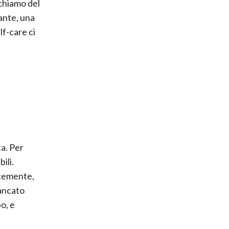
ichiamo del
ante, una
lf-care ci
a. Per
ili.
ocemente,
mancato
o, e