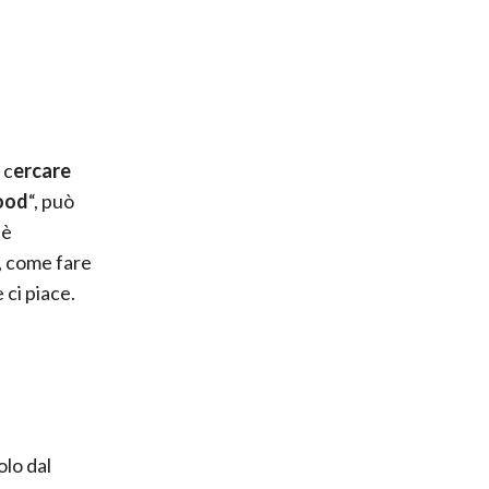
 c
ercare
ood
“, può
 è
, come fare
 ci piace.
olo dal