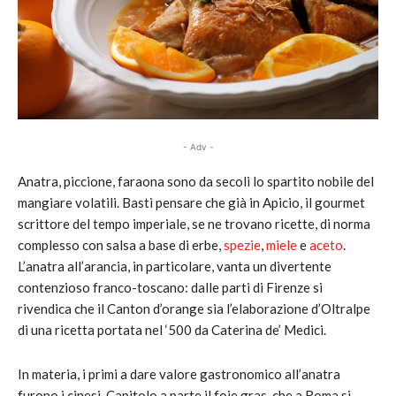
- Adv -
Anatra, piccione, faraona sono da secoli lo spartito nobile del
mangiare volatili. Basti pensare che già in Apicio, il gourmet
scrittore del tempo imperiale, se ne trovano ricette, di norma
complesso con salsa a base di erbe,
spezie
,
miele
e
aceto
.
L’anatra all’arancia, in particolare, vanta un divertente
contenzioso franco-toscano: dalle parti di Firenze si
rivendica che il Canton d’orange sia l’elaborazione d’Oltralpe
di una ricetta portata nel ‘500 da Caterina de’ Medici.
In materia, i primi a dare valore gastronomico all’anatra
furono i cinesi. Capitolo a parte il foie gras, che a Roma si