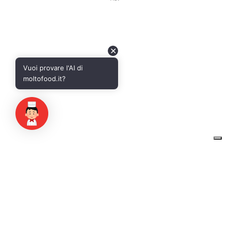
✕
Vuoi provare l'AI di
moltofood.it?