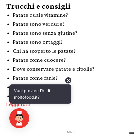
Trucchi e consigli
Patate quale vitamine?
Patate sono verdure?
Patate sono senza glutine?
Patate sono ortaggi?
Chi ha scoperto le patate?
Patate come cuocere?
Dove conservare patate e cipolle?
Patate come farle?
✕
Cosa sono patate dolci?
Vuoi provare l'AI di
Patate sono farinacei?
moltofood.it?
Leggi tutti
- Adv -