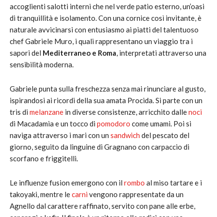
accoglienti salotti interni che nel verde patio esterno, un’oasi
di tranquillità e isolamento. Con una cornice così invitante, è
naturale avvicinarsi con entusiasmo ai piatti del talentuoso
chef Gabriele Muro, i quali rappresentano un viaggio tra i
sapori del
Mediterraneo e Roma
, interpretati attraverso una
sensibilità moderna.
Gabriele punta sulla freschezza senza mai rinunciare al gusto,
ispirandosi ai ricordi della sua amata Procida. Si parte con un
tris di
melanzane
in diverse consistenze, arricchito dalle
noci
di Macadamia e un tocco di
pomodoro
come umami. Poi si
naviga attraverso i mari con un
sandwich
del pescato del
giorno, seguito da linguine di Gragnano con carpaccio di
scorfano e friggitelli.
Le influenze fusion emergono con il
rombo
al miso tartare e i
takoyaki, mentre le
carni
vengono rappresentate da un
Agnello dal carattere raffinato, servito con pane alle erbe,