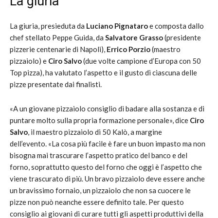
La giuria
La giuria, presieduta da
Luciano Pignataro
e composta dallo
chef stellato Peppe Guida, da
Salvatore Grasso
(presidente
pizzerie centenarie di Napoli),
Errico Porzio
(maestro
pizzaiolo) e
Ciro Salvo
(due volte campione d’Europa con 50
Top pizza), ha valutato l’aspetto e il gusto di ciascuna delle
pizze presentate dai finalisti.
«A un giovane pizzaiolo consiglio di badare alla sostanza e di
puntare molto sulla propria formazione personale», dice
Ciro
Salvo
, il maestro pizzaiolo di 50 Kalò, a margine
dell’evento. «La cosa più facile è fare un buon impasto ma non
bisogna mai trascurare l’aspetto pratico del banco e del
forno, soprattutto questo del forno che oggi è l’aspetto che
viene trascurato di più. Un bravo pizzaiolo deve essere anche
un bravissimo fornaio, un pizzaiolo che non sa cuocere le
pizze non può neanche essere definito tale. Per questo
consiglio ai giovani di curare tutti gli aspetti produttivi della