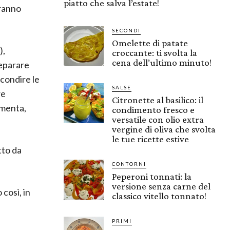
piatto che salva l’estate!
iranno
SECONDI
Omelette di patate
),
croccante: ti svolta la
cena dell’ultimo minuto!
reparare
 condire le
SALSE
re
Citronette al basilico: il
 menta,
condimento fresco e
versatile con olio extra
vergine di oliva che svolta
le tue ricette estive
tto da
CONTORNI
Peperoni tonnati: la
versione senza carne del
 così, in
classico vitello tonnato!
PRIMI