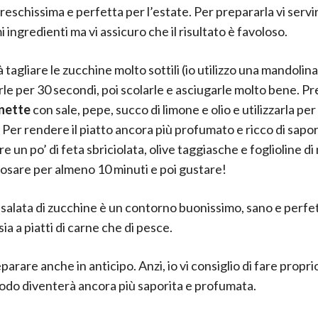
reschissima e perfetta per l’estate. Per prepararla vi serv
 ingredienti ma vi assicuro che il risultato è favoloso.
 tagliare le zucchine molto sottili (io utilizzo una mandolina
rle per 30 secondi, poi scolarle e asciugarle molto bene. P
onette
con sale, pepe, succo di limone e olio e utilizzarla per
 Per rendere il piatto ancora più profumato e ricco di sapo
 un po’ di feta sbriciolata, olive taggiasche e foglioline di
iposare per almeno 10 minuti e poi gustare!
salata di zucchine è un contorno buonissimo, sano e perfe
ia a piatti di carne che di pesce.
parare anche in anticipo. Anzi, io vi consiglio di fare proprio
do diventerà ancora più saporita e profumata.