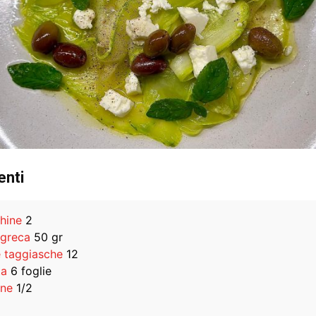
enti
hine
2
 greca
50 gr
e taggiasche
12
ta
6 foglie
ne
1/2