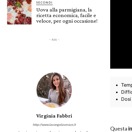
SECONDI
Uova alla parmigiana, la
ricetta economica, facile e
veloce, per ogni occasione!
- Adv -
Temp
Diffi
Dosi
Virginia Fabbri
http://www.lavongolaverace.it
Questa
i