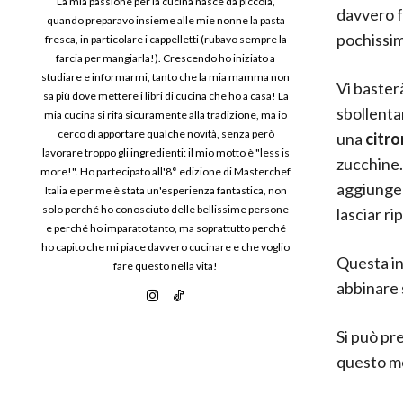
La mia passione per la cucina nasce da piccola,
davvero f
quando preparavo insieme alle mie nonne la pasta
pochissimi
fresca, in particolare i cappelletti (rubavo sempre la
farcia per mangiarla!). Crescendo ho iniziato a
studiare e informarmi, tanto che la mia mamma non
Vi basterà
sa più dove mettere i libri di cucina che ho a casa! La
sbollenta
mia cucina si rifà sicuramente alla tradizione, ma io
cerco di apportare qualche novità, senza però
una
citr
lavorare troppo gli ingredienti: il mio motto è "less is
zucchine.
more!". Ho partecipato all'8° edizione di Masterchef
aggiungere
Italia e per me è stata un'esperienza fantastica, non
solo perché ho conosciuto delle bellissime persone
lasciar r
e perché ho imparato tanto, ma soprattutto perché
ho capito che mi piace davvero cucinare e che voglio
Questa in
fare questo nella vita!
abbinare s
Si può pre
questo mo