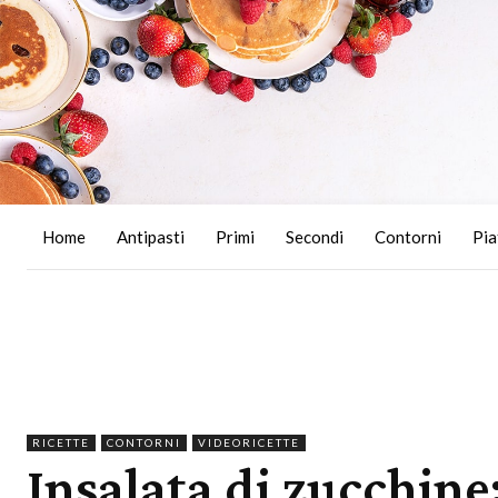
Home
Antipasti
Primi
Secondi
Contorni
Pia
RICETTE
CONTORNI
VIDEORICETTE
Insalata di zucchine: