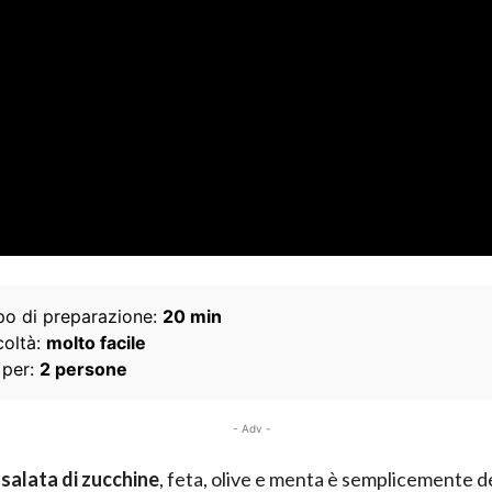
o di preparazione:
20 min
coltà:
molto facile
 per:
2 persone
- Adv -
nsalata di zucchine
, feta, olive e menta è semplicemente de