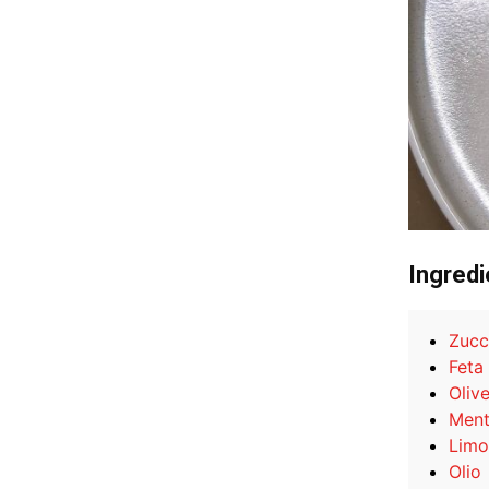
Ingredi
Zucc
Feta
Oliv
Men
Limo
Olio