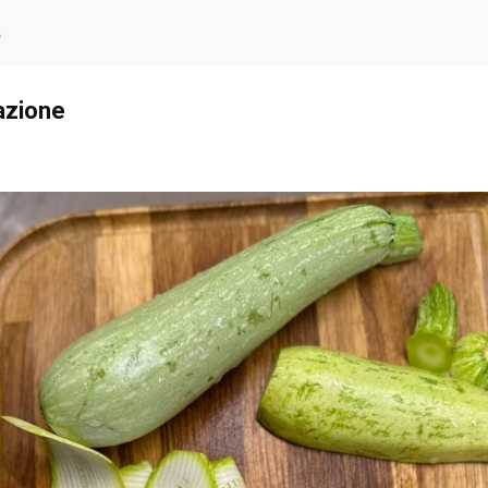
e
azione