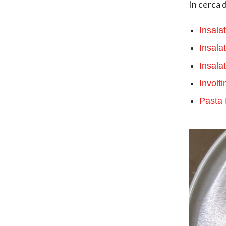
In cerca 
Insala
Insalat
Insalat
Involti
Pasta 