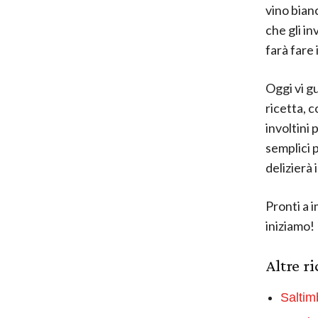
vino bian
che gli in
farà fare i
Oggi vi g
ricetta, c
involtini 
semplici p
delizierà i
Pronti a 
iniziamo!
Altre r
Saltim