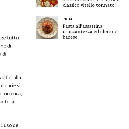
classico vitello tonnato!
PRIMI
Pasta all’assassina:
croccantezza ed identità
barese
e tutti i
ine di
a di
ltini alla
ulinarie si
 con cura,
ante la
L’uso del