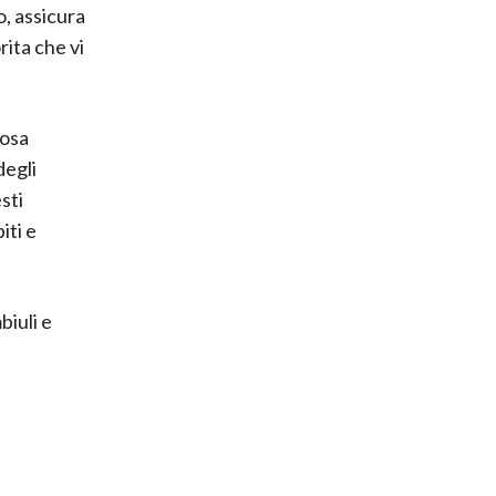
o, assicura
rita che vi
iosa
degli
sti
iti e
biuli e