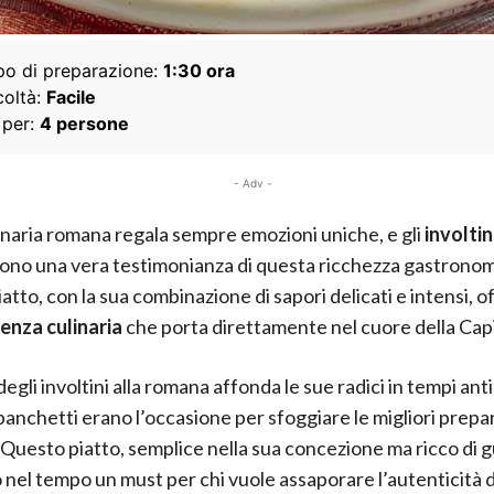
o di preparazione:
1:30 ora
coltà:
Facile
 per:
4 persone
- Adv -
linaria romana regala sempre emozioni uniche, e gli
involtin
ono una vera testimonianza di questa ricchezza gastronom
tto, con la sua combinazione di sapori delicati e intensi, o
enza culinaria
che porta direttamente nel cuore della Capi
degli involtini alla romana affonda le sue radici in tempi anti
banchetti erano l’occasione per sfoggiare le migliori prepa
. Questo piatto, semplice nella sua concezione ma ricco di g
 nel tempo un must per chi vuole assaporare l’autenticità d