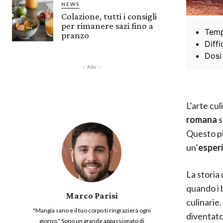
NEWS
Colazione, tutti i consigli
per rimanere sazi fino a
Temp
pranzo
Diffi
Dosi
- Adv -
L’arte cu
romana
s
Questo pia
un’
esperi
La storia 
quando i 
Marco Parisi
culinarie
"Mangia sano e il tuo corpo ti ringrazierà ogni
diventato
giorno." Sono un grande appassionato di