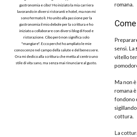
romana.
gastronomia e cibo! Ho iniziato la mia carriera
lavorando in diversi ristoranti e hotel, ma non mi
sono fermato lì. Ho unito alla passione per la
Come f
gastronomia il mio debole per la scrittura e ho
iniziato a collaborare con diversi blog di food e
ristorazione. Cibo però non significa solo
Preparare 
"mangiare". Ecco perché ho ampliato le mie
sensi. La
conoscenze nel campo della salute e del benessere.
vitello te
Ora mi dedico alla scrittura che metta al centro uno
stile di vita sano, ma senza mai rinunciare al gusto.
pomodor
Ma non è 
romana è 
fondono 
sigillando
cottura.
La cottur