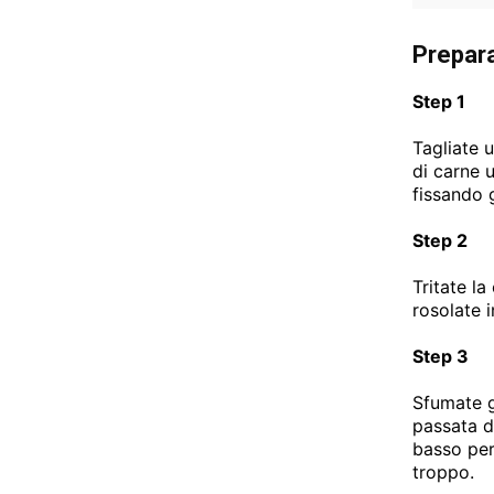
Prepar
Step 1
Tagliate 
di carne u
fissando g
Step 2
Tritate la
rosolate i
Step 3
Sfumate gl
passata d
basso per
troppo.