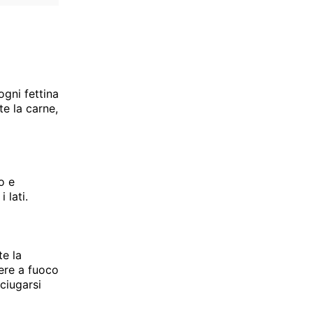
ogni fettina
te la carne,
io e
 lati.
te la
ere a fuoco
ciugarsi