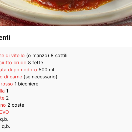
enti
ne di vitello
(o manzo) 8 sottili
ciutto crudo
8 fette
ata di pomodoro
500 ml
o di carne
(se necessario)
 rosso
1 bicchiere
lla
1
te
2
ano
2 coste
 EVO
q.b.
e
q.b.