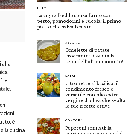
PRIMI
Lasagne fredde senza forno con
pesto, pomodorini e rucola: il primo
piatto che salva l’estate!
SECONDI
Omelette di patate
croccante: ti svolta la
cena dell’ultimo minuto!
i alla
ica.
SALSE
ffre
Citronette al basilico: il
tale.
condimento fresco e
versatile con olio extra
vergine di oliva che svolta
chi,
le tue ricette estive
razioni
usto, è
CONTORNI
Peperoni tonnati: la
ella cucina
versione senza carne del