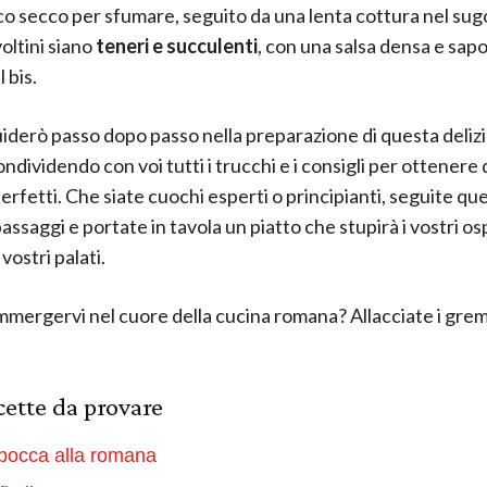
co secco per sfumare, seguito da una lenta cottura nel sug
voltini siano
teneri e succulenti
, con una salsa densa e sapo
l bis.
uiderò passo dopo passo nella preparazione di questa deliz
ondividendo con voi tutti i trucchi e i consigli per ottenere 
perfetti. Che siate cuochi esperti o principianti, seguite que
assaggi e portate in tavola un piatto che stupirà i vostri osp
 vostri palati.
immergervi nel cuore della cucina romana? Allacciate i grem
icette da provare
bocca alla romana