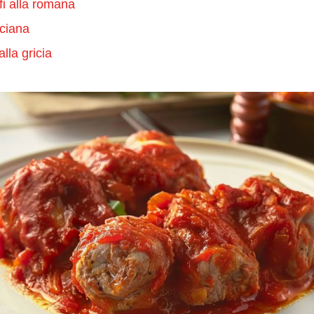
fi alla romana
ciana
lla gricia