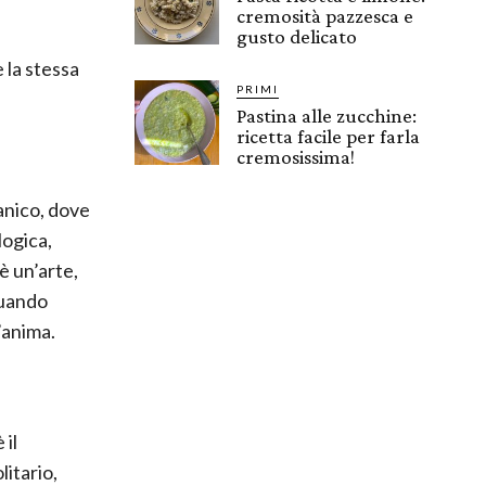
cremosità pazzesca e
gusto delicato
 la stessa
PRIMI
Pastina alle zucchine:
ricetta facile per farla
cremosissima!
anico, dove
logica,
è un’arte,
Quando
’anima.
 il
litario,