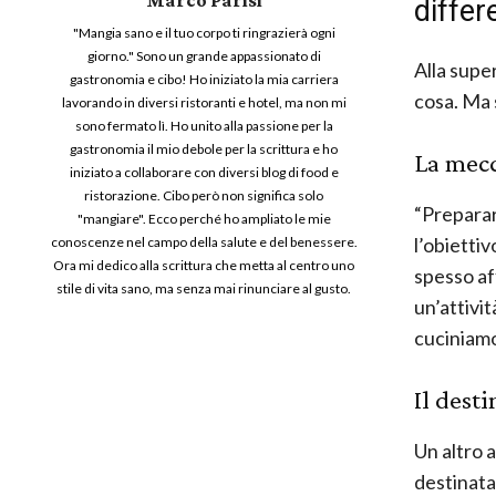
differ
"Mangia sano e il tuo corpo ti ringrazierà ogni
giorno." Sono un grande appassionato di
Alla supe
gastronomia e cibo! Ho iniziato la mia carriera
cosa. Ma 
lavorando in diversi ristoranti e hotel, ma non mi
sono fermato lì. Ho unito alla passione per la
gastronomia il mio debole per la scrittura e ho
La mecc
iniziato a collaborare con diversi blog di food e
ristorazione. Cibo però non significa solo
“Preparar
"mangiare". Ecco perché ho ampliato le mie
l’obiettiv
conoscenze nel campo della salute e del benessere.
Ora mi dedico alla scrittura che metta al centro uno
spesso af
stile di vita sano, ma senza mai rinunciare al gusto.
un’attivi
cuciniamo
Il desti
Un altro 
destinata