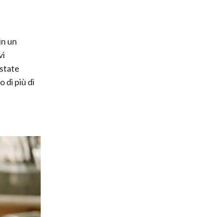
in un
vi
 state
 di più di