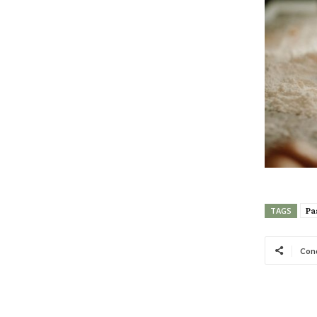
Pa
TAGS
Cond