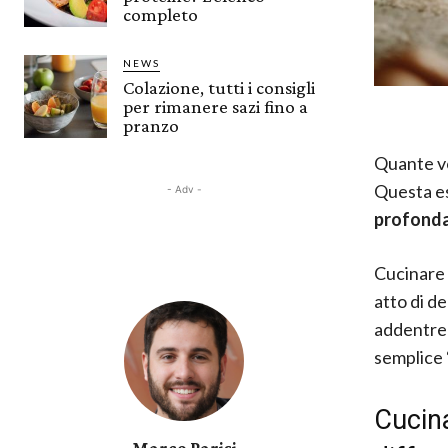
completo
NEWS
Colazione, tutti i consigli
per rimanere sazi fino a
pranzo
Quante vo
Questa es
- Adv -
profonda
Cucinare 
atto di de
addentrer
semplice 
Cucin
Marco Parisi