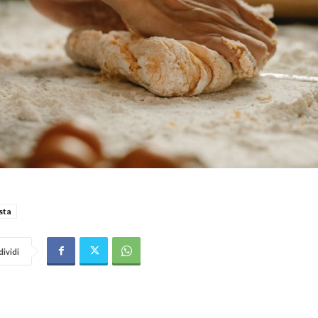
sta
ividi