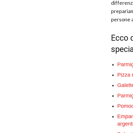
differenza
prepariam
persone a 
Ecco q
specia
Parmig
Pizza 
Galett
Parmig
Pomodo
Empana
argent