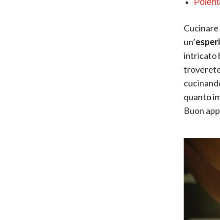
Polenta
Cucinare 
un’
esper
intricato 
troverete
cucinando
quanto i
Buon appe