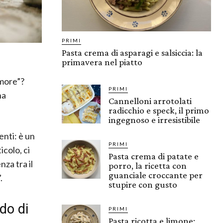
PRIMI
Pasta crema di asparagi e salsiccia: la
primavera nel piatto
more”?
PRIMI
na
Cannelloni arrotolati
radicchio e speck, il primo
ingegnoso e irresistibile
enti: è un
PRIMI
icolo, ci
Pasta crema di patate e
za tra il
porro, la ricetta con
guanciale croccante per
.
stupire con gusto
do di
PRIMI
Pasta ricotta e limone: