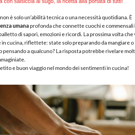
 con salsiccia al sugo, la ricetta alla portata di tutti!
non è solo un’abilità tecnica o una necessità quotidiana. È
ienza umana
profonda che connette cuochi e commensali 
balletto di sapori, emozioni e ricordi. La prossima volta che 
 in cucina, riflettete: state solo preparando da mangiare o
 pensando a qualcuno? La risposta potrebbe rivelare molto
mmaginiate.
tito e buon viaggio nel mondo dei sentimenti in cucina!