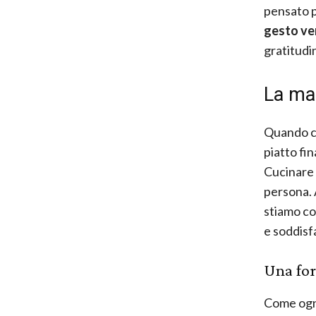
pensato p
gesto ver
gratitudi
La ma
Quando cu
piatto fin
Cucinare
persona. A
stiamo co
e soddisfa
Una for
Come ogni