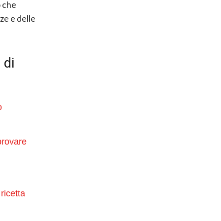
o che
ze e delle
 di
o
provare
ricetta