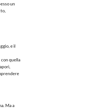
pesso un
to,
gio, e il
o
con quella
apori,
omprendere
ma. Ma a