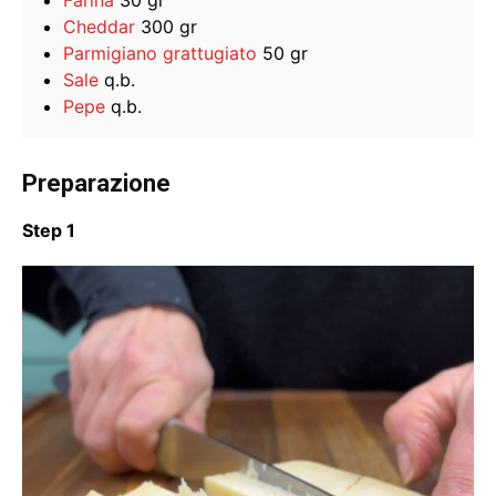
Cheddar
300 gr
Parmigiano grattugiato
50 gr
Sale
q.b.
Pepe
q.b.
Preparazione
Step 1