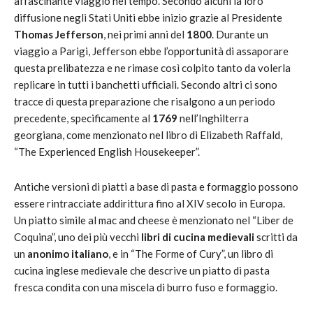
affascinante viaggio nel tempo. Secondo alcuni la loro
diffusione negli Stati Uniti ebbe inizio grazie al Presidente
Thomas Jefferson
, nei primi anni del
1800
. Durante un
viaggio a Parigi, Jefferson ebbe l’opportunità di assaporare
questa prelibatezza e ne rimase così colpito tanto da volerla
replicare in tutti i banchetti ufficiali. Secondo altri ci sono
tracce di questa preparazione che risalgono a un periodo
precedente, specificamente al
1769
nell’Inghilterra
georgiana, come menzionato nel libro di Elizabeth Raffald,
“The Experienced English Housekeeper”.
Antiche versioni di piatti a base di pasta e formaggio possono
essere rintracciate addirittura fino al XIV secolo in Europa.
Un piatto simile al mac and cheese è menzionato nel “Liber de
Coquina”, uno dei più vecchi
libri di cucina medievali
scritti da
un
anonimo italiano
, e in “The Forme of Cury”, un libro di
cucina inglese medievale che descrive un piatto di pasta
fresca condita con una miscela di burro fuso e formaggio.