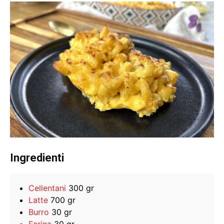
Ingredienti
Cellentani
300 gr
Latte
700 gr
Burro
30 gr
Farina
30 gr