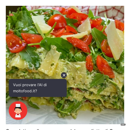
✕
Vuoi provare l'AI di
moltofood.it?