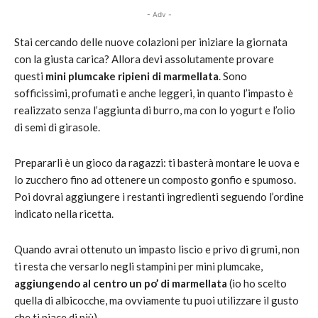
- Adv -
Stai cercando delle nuove colazioni per iniziare la giornata
con la giusta carica? Allora devi assolutamente provare
questi
mini plumcake ripieni di marmellata
. Sono
sofficissimi, profumati e anche leggeri, in quanto l’impasto è
realizzato senza l’aggiunta di burro, ma con lo yogurt e l’olio
di semi di girasole.
Prepararli è un gioco da ragazzi: ti basterà montare le uova e
lo zucchero fino ad ottenere un composto gonfio e spumoso.
Poi dovrai aggiungere i restanti ingredienti seguendo l’ordine
indicato nella ricetta.
Quando avrai ottenuto un impasto liscio e privo di grumi, non
ti resta che versarlo negli stampini per mini plumcake,
aggiungendo al centro un po’ di marmellata
(io ho scelto
quella di albicocche, ma ovviamente tu puoi utilizzare il gusto
che ti piace di più).