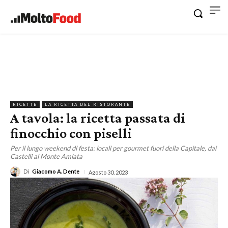
RICETTE
LA RICETTA DEL RISTORANTE
A tavola: la ricetta passata di
finocchio con piselli
Per il lungo weekend di festa: locali per gourmet fuori della Capitale, dai
Castelli al Monte Amiata
Di
Giacomo A. Dente
Agosto 30, 2023