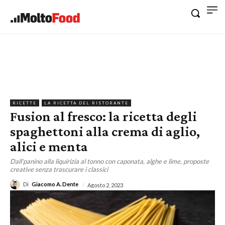
RICETTE
LA RICETTA DEL RISTORANTE
Fusion al fresco: la ricetta degli
spaghettoni alla crema di aglio,
alici e menta
Dall'panino alla liquirizia al tonno con caponata, alghe e lime, proposte
creative senza trascurare i classici
Di
Giacomo A. Dente
Agosto 2, 2023