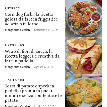
ANTIPASTI
Corn dog furbi, la ricetta
golosa da fare in friggitrice
ad aria o in forno
Margherita Catalani
-
Settembre 19, 2025
PIATTI UNICI
Wrap di fiori di zucca: la
ricetta leggera e creativa da
fare in padella!
Margherita Catalani
-
Agosto 6, 2025
PIATTI UNICI
Torta di patate e speck in
padella: pronta in pochi
minuti e senza sbollentare le
patate
Margherita Catalani
-
Luglio 30, 2025