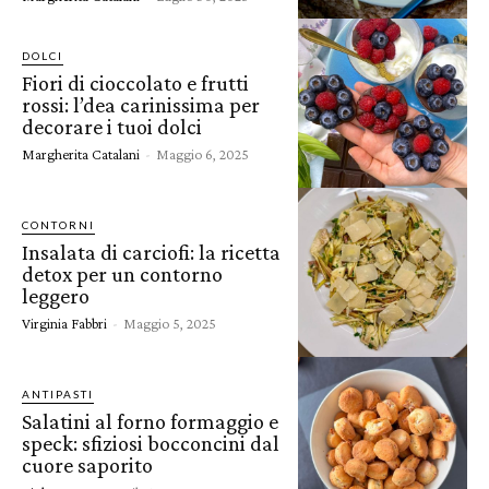
DOLCI
Fiori di cioccolato e frutti
rossi: l’dea carinissima per
decorare i tuoi dolci
Margherita Catalani
-
Maggio 6, 2025
CONTORNI
Insalata di carciofi: la ricetta
detox per un contorno
leggero
Virginia Fabbri
-
Maggio 5, 2025
ANTIPASTI
Salatini al forno formaggio e
speck: sfiziosi bocconcini dal
cuore saporito