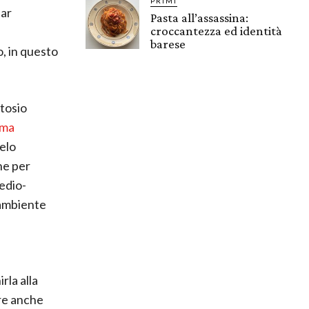
PRIMI
far
Pasta all’assassina:
croccantezza ed identità
barese
, in questo
ttosio
ema
velo
ne per
medio-
 ambiente
rla alla
re anche