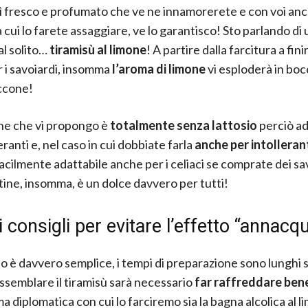
ì fresco e profumato che ve ne innamorerete e con voi anc
 cui lo farete assaggiare, ve lo garantisco! Sto parlando di 
al solito…
tiramisù al limone
! A partire dalla farcitura a fini
 i savoiardi, insomma
l’aroma di limone
vi esploderà in bocc
ccone!
ne che vi propongo è
totalmente senza lattosio
perciò a
leranti e, nel caso in cui dobbiate farla
anche per intollerant
facilmente adattabile anche per i celiaci se comprate dei sa
tine, insomma, è un dolce davvero per tutti!
i consigli per evitare l’effetto “annacq
lo è davvero semplice, i tempi di preparazione sono lunghi 
assemblare il tiramisù sarà necessario
far raffreddare bene
ma diplomatica con cui lo farciremo sia la bagna alcolica al l