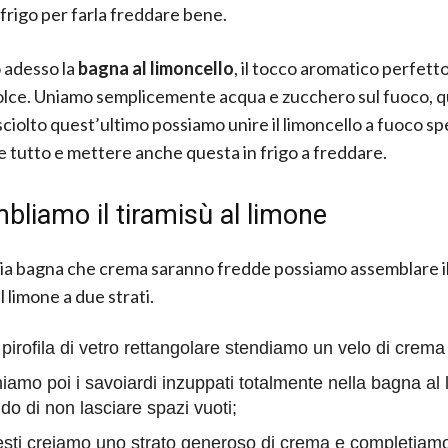
 frigo per farla freddare bene.
 adesso la
bagna al limoncello
, il tocco aromatico perfett
lce. Uniamo semplicemente acqua e zucchero sul fuoco, q
sciolto quest’ultimo possiamo unire il limoncello a fuoco sp
 tutto e mettere anche questa in frigo a freddare.
liamo il tiramisù al limone
a bagna che crema saranno fredde possiamo assemblare il
l limone a due strati.
 pirofila di vetro rettangolare stendiamo un velo di crema
iamo poi i savoiardi inzuppati totalmente nella bagna al 
do di non lasciare spazi vuoti;
sti creiamo uno strato generoso di crema e completiamo