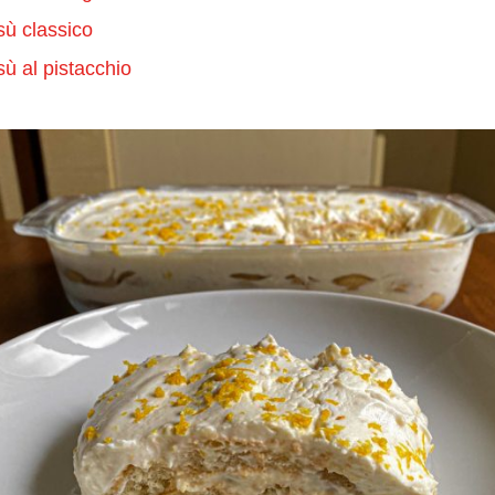
sù classico
sù al pistacchio