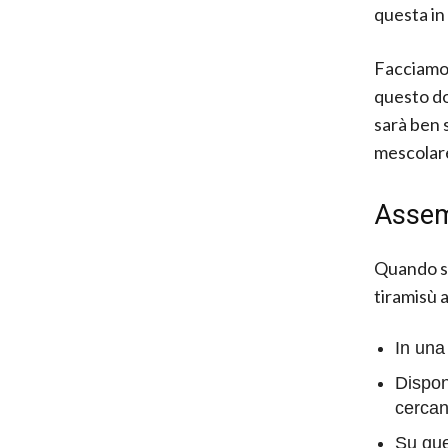
questa in
Facciamo
questo do
sarà ben 
mescolare
Assemb
Quando si
tiramisù a
In una
Dispon
cercan
Su que