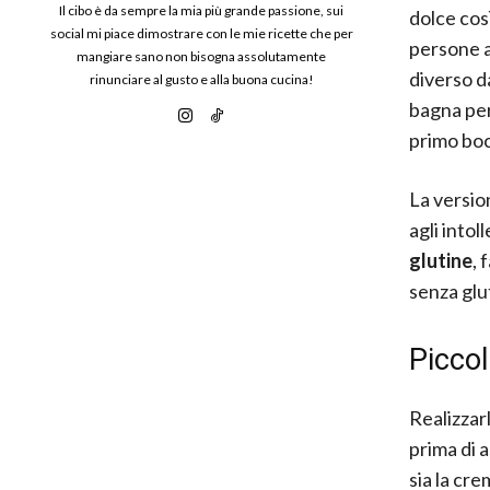
Il cibo è da sempre la mia più grande passione, sui
dolce cos
social mi piace dimostrare con le mie ricette che per
persone a
mangiare sano non bisogna assolutamente
diverso d
rinunciare al gusto e alla buona cucina!
bagna per
primo bo
La versio
agli intol
glutine
, 
senza glu
Piccol
Realizzar
prima di 
sia la cre