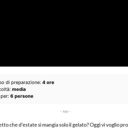
o di preparazione:
4 ore
coltà:
media
 per:
6 persone
- Adv -
etto che d’estate si mangia solo il gelato? Oggi vi voglio p