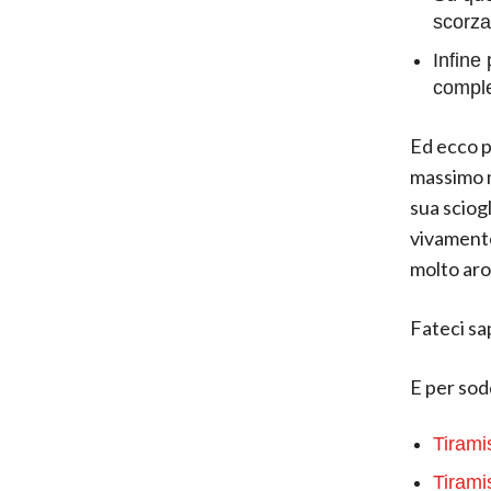
scorza
Infine 
comple
Ed ecco p
massimo m
sua sciog
vivamente
molto ar
Fateci sa
E per sod
Tirami
Tirami