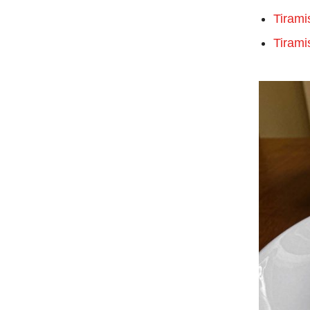
Tirami
Tirami