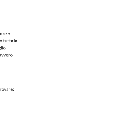
 ore
o
 tutta la
lio
davvero
provare: