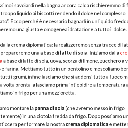
simo i savoiardi nella bagna ancora calda rischieremmo di 
 troppo liquido ai biscotti rendendo il dolce nel complesso
to”. Ecco perché è necessario bagnarli in un liquido freddo
remo una giusta e omogenea idratazione a tutto il dolce.
dalla crema diplomatica: la realizzeremo senza tracce di la
 prepareremo una a base di
latte di soia
. Iniziamo dalla
cr
a
a base di latte di soia, uova, scorza di limone, zucchero a 
o e farina. Mettiamo tutto in un pentolino e mescoliamo be
tutti i grumi, infine lasciamo che si addensi tutto a fuoco 
a volta pronta la lasciamo prima intiepidire a temperatura
ttiamo in frigo per una mezz’oretta.
iamo montare la
panna di soia
(che avremo messo in frigo
emente) in una ciotola fredda da frigo. Dopo possiamo uni
ticcera per formare la nostra
crema diplomatica
e mette