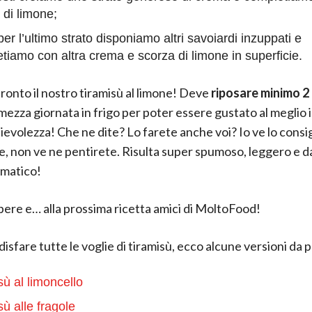
 di limone;
per l’ultimo strato disponiamo altri savoiardi inzuppati e
tiamo con altra crema e scorza di limone in superficie.
ronto il nostro tiramisù al limone! Deve
riposare minimo 2
ezza giornata in frigo per poter essere gustato al meglio in
lievolezza! Che ne dite? Lo farete anche voi? Io ve lo consig
, non ve ne pentirete. Risulta super spumoso, leggero e 
omatico!
pere e… alla prossima ricetta amici di MoltoFood!
disfare tutte le voglie di tiramisù, ecco alcune versioni da 
sù al limoncello
sù alle fragole