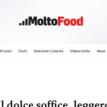
tti unici
Dolci
Selezione Colavita
Videoricette
News
il dolce soffice, legge