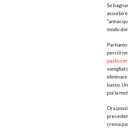
Se bagnas
assorbire
“annacqua
modo done
Partiamo 
perciò ne
pasticcer
vanigliat
eliminare 
basso. Un
poi la me
Ora poss
precedent
crema pas