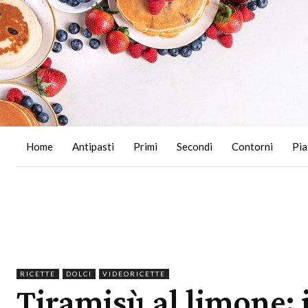
Home
Antipasti
Primi
Secondi
Contorni
Pia
RICETTE
DOLCI
VIDEORICETTE
Tiramisù al limone: 