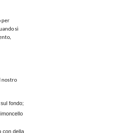
o per
uando si
ento,
 nostro
 sul fondo;
limoncello
 con della