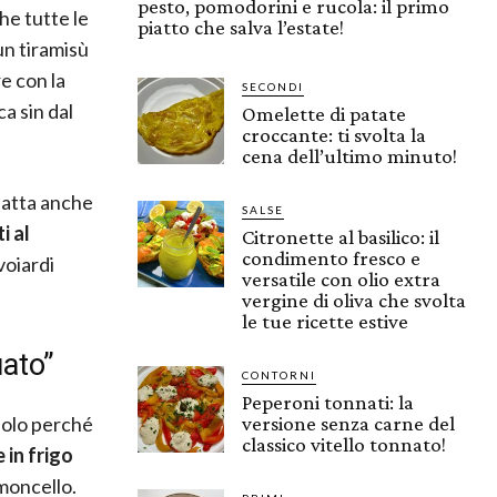
pesto, pomodorini e rucola: il primo
he tutte le
piatto che salva l’estate!
un tiramisù
re con la
SECONDI
a sin dal
Omelette di patate
croccante: ti svolta la
cena dell’ultimo minuto!
datta anche
SALSE
i al
Citronette al basilico: il
condimento fresco e
voiardi
versatile con olio extra
vergine di oliva che svolta
le tue ricette estive
uato”
CONTORNI
Peperoni tonnati: la
solo perché
versione senza carne del
classico vitello tonnato!
 in frigo
imoncello.