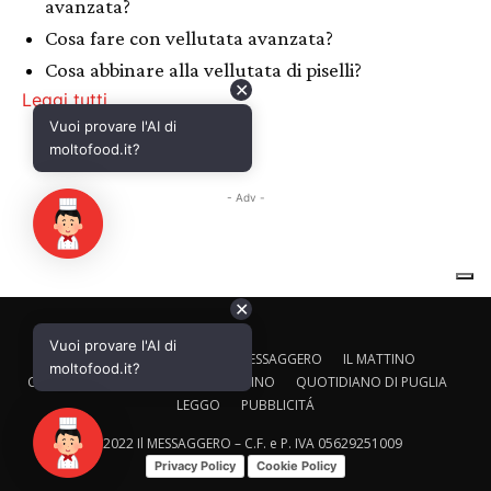
✕
Vuoi provare l'AI di
CALTAGIRONE EDITORE
IL MESSAGGERO
IL MATTINO
moltofood.it?
CORRIERE ADRIATICO
IL GAZZETTINO
QUOTIDIANO DI PUGLIA
LEGGO
PUBBLICITÁ
© 2022 Il MESSAGGERO – C.F. e P. IVA 05629251009
Privacy Policy
Cookie Policy