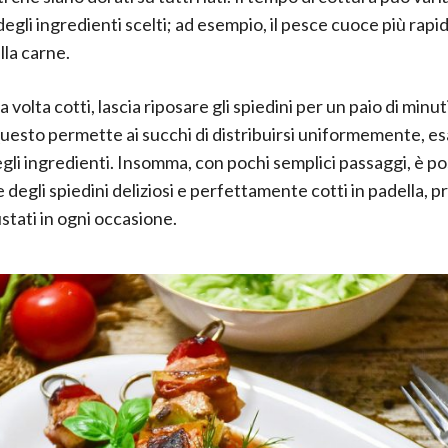
egli ingredienti scelti; ad esempio, il pesce cuoce più rap
lla carne.
a volta cotti, lascia riposare gli spiedini per un paio di minut
 Questo permette ai succhi di distribuirsi uniformemente, es
gli ingredienti. Insomma, con pochi semplici passaggi, è po
degli spiedini deliziosi e perfettamente cotti in padella, p
stati in ogni occasione.