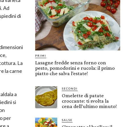
i. Ad
piedini di
i dimensioni
ce,
PRIMI
Lasagne fredde senza forno con
cottura. La
pesto, pomodorini e rucola: il primo
re la carne
piatto che salva l’estate!
SECONDI
caldala a
Omelette di patate
croccante: ti svolta la
edini si
cena dell’ultimo minuto!
non
to per
SALSE
are a
Citronette al basilico: il