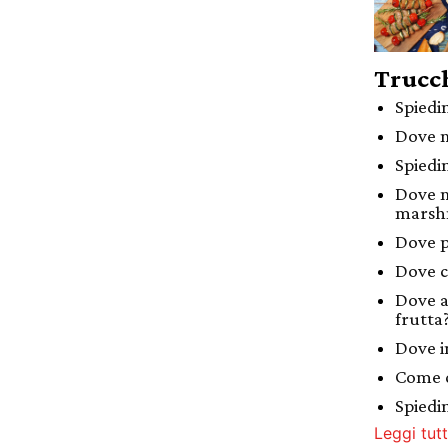
Trucch
Spiedi
Dove m
Spiedi
Dove m
marsh
Dove p
Dove c
Dove a
frutta
Dove in
Come c
Spiedin
Leggi tutt