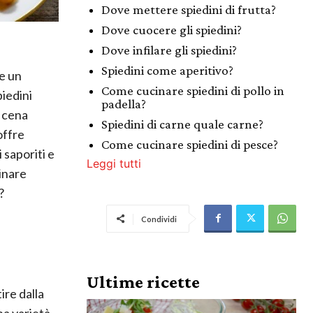
Dove mettere spiedini di frutta?
Dove cuocere gli spiedini?
Dove infilare gli spiedini?
Spiedini come aperitivo?
e un
Come cucinare spiedini di pollo in
iedini
padella?
a cena
Spiedini di carne quale carne?
offre
Come cucinare spiedini di pesce?
 saporiti e
Leggi tutti
inare
?
Condividi
Ultime ricette
ire dalla
na varietà