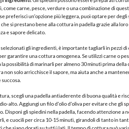
ti, come carne, pesce, verdure o una combinazione di quest
se preferisci un’opzione più leggera, puoi optare per degli s
, che si prestano bene alla cottura in padella grazie alla loro
za e sapore delicato.
selezionati gli ingredienti, è importante tagliarli in pezzi d
per garantire una cottura omogenea. Se utilizzi carne o pes
la possibilità di marinarli per almeno 30 minuti prima della 
a non solo arricchisce il sapore, ma aiuta anche a mantene
 succosa.
tura, scegli una padella antiaderente di buona qualità e ris
o-alto. Aggiungi un filo d’olio d’oliva per evitare che gli spi
o. Disponi gli spiedini nella padella, facendo attenzione a 
i, e cuocili per circa 10-15 minuti, girandoli di tanto in tan
i che siano dorati su tutti i lati. Il tempo di cottura può vari