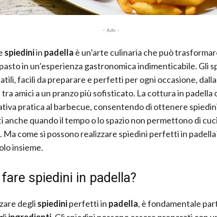
- Adv -
e
spiedini
in
padella
è un’arte culinaria che può trasformar
pasto in un’esperienza gastronomica indimenticabile. Gli sp
tili, facili da preparare e perfetti per ogni occasione, dall
tra amici a un pranzo più sofisticato. La cottura in padella 
ativa pratica al barbecue, consentendo di ottenere spiedini
i anche quando il tempo o lo spazio non permettono di cuc
o. Ma come si possono realizzare spiedini perfetti in padella
lo insieme.
are spiedini in padella?
zzare degli
spiedini
perfetti in
padella
, è fondamentale part
gli
ingredienti
. Gli spiedini possono essere preparati con u