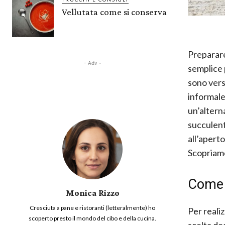
Vellutata come si conserva
Preparar
- Adv -
semplice 
sono versa
informale 
un’altern
succulent
all’apert
Scopriamo
Come f
Monica Rizzo
Cresciuta a pane e ristoranti (letteralmente) ho
Per reali
scoperto presto il mondo del cibo e della cucina.
scelta de