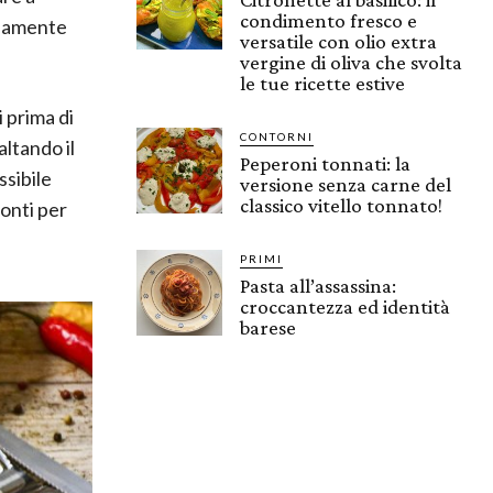
condimento fresco e
idamente
versatile con olio extra
vergine di oliva che svolta
le tue ricette estive
i prima di
CONTORNI
altando il
Peperoni tonnati: la
ssibile
versione senza carne del
classico vitello tonnato!
ronti per
PRIMI
Pasta all’assassina:
croccantezza ed identità
barese