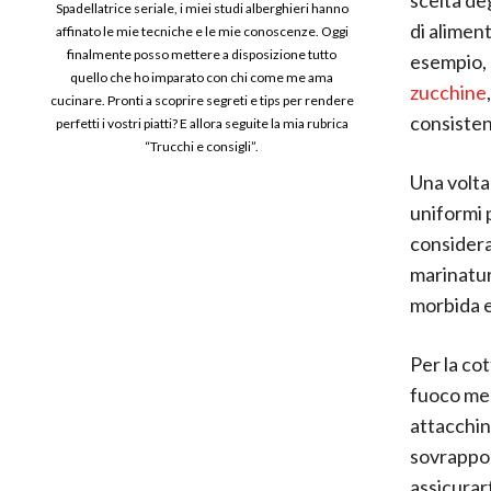
Spadellatrice seriale, i miei studi alberghieri hanno
di alimen
affinato le mie tecniche e le mie conoscenze. Oggi
finalmente posso mettere a disposizione tutto
esempio, 
quello che ho imparato con chi come me ama
zucchine
cucinare. Pronti a scoprire segreti e tips per rendere
consisten
perfetti i vostri piatti? E allora seguite la mia rubrica
“Trucchi e consigli”.
Una volta 
uniformi 
considera 
marinatur
morbida e
Per la cot
fuoco medi
attacchin
sovrapporl
assicurart