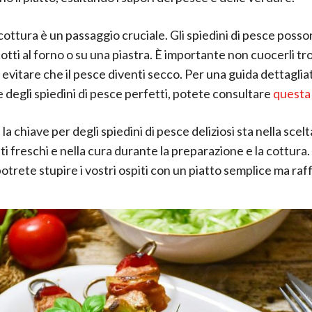
a cottura è un passaggio cruciale. Gli spiedini di pesce poss
 cotti al forno o su una piastra. È importante non cuocerli t
 evitare che il pesce diventi secco. Per una guida dettagli
 degli spiedini di pesce perfetti, potete consultare
questa 
a chiave per degli spiedini di pesce deliziosi sta nella scelt
ti freschi e nella cura durante la preparazione e la cottura
potrete stupire i vostri ospiti con un piatto semplice ma raf