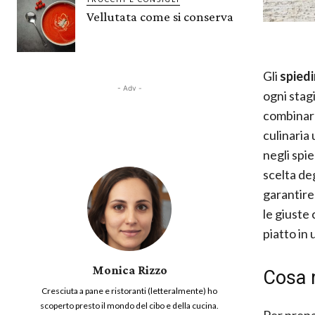
Vellutata come si conserva
Gli
spiedi
- Adv -
ogni stag
combinare
culinaria
negli spie
scelta de
garantire
le giuste
piatto in 
Monica Rizzo
Cosa m
Cresciuta a pane e ristoranti (letteralmente) ho
scoperto presto il mondo del cibo e della cucina.
Per prepa