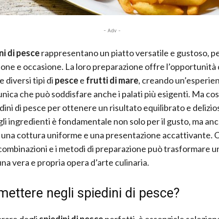
- Adv -
ni di pesce
rappresentano un piatto versatile e gustoso, p
ione e occasione. La loro preparazione offre l’opportunità 
 diversi tipi di
pesce
e
frutti di mare
, creando un’esperie
 unica che può soddisfare anche i palati più esigenti. Ma c
dini di pesce per ottenere un risultato equilibrato e delizio
gli ingredienti è fondamentale non solo per il gusto, ma an
 una cottura uniforme e una presentazione accattivante.
 combinazioni e i metodi di preparazione può trasformare u
una vera e propria opera d’arte culinaria.
ettere negli spiedini di pesce?
rare degli
spiedini di pesce
perfetti, è essenziale selezion