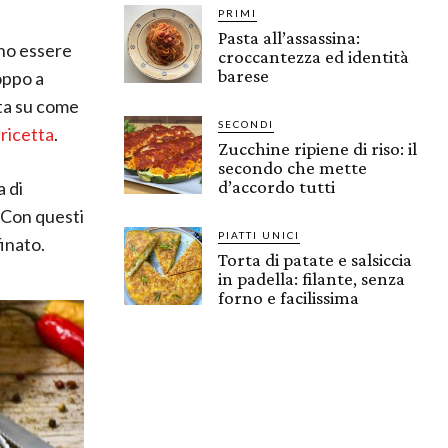
PRIMI
Pasta all’assassina:
ono essere
croccantezza ed identità
barese
roppo a
ata su come
SECONDI
ricetta
.
Zucchine ripiene di riso: il
secondo che mette
d’accordo tutti
a di
. Con questi
PIATTI UNICI
finato.
Torta di patate e salsiccia
in padella: filante, senza
forno e facilissima