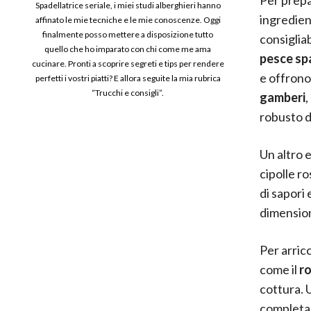
Spadellatrice seriale, i miei studi alberghieri hanno
ingredient
affinato le mie tecniche e le mie conoscenze. Oggi
finalmente posso mettere a disposizione tutto
consigliab
quello che ho imparato con chi come me ama
pesce sp
cucinare. Pronti a scoprire segreti e tips per rendere
e offrono
perfetti i vostri piatti? E allora seguite la mia rubrica
“Trucchi e consigli”.
gamberi
,
robusto de
Un altro 
cipolle r
di sapori
dimension
Per arric
come il
r
cottura. U
completan