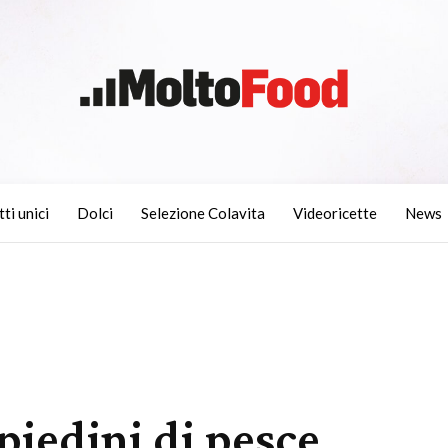
tti unici
Dolci
Selezione Colavita
Videoricette
News
piedini di pesce