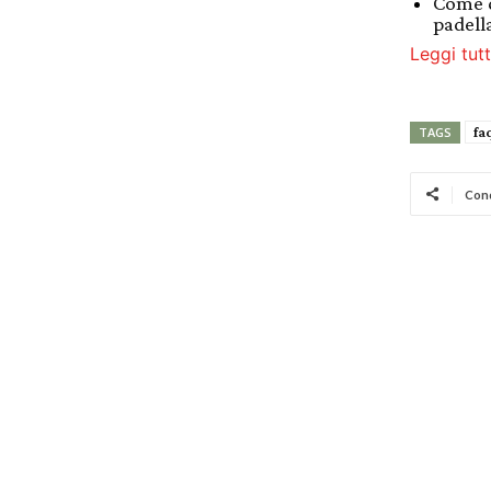
Come c
padell
Leggi tutt
fa
TAGS
Cond