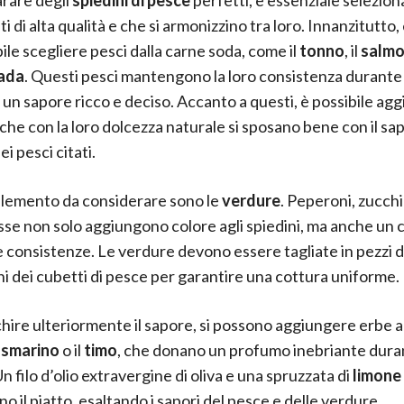
i di alta qualità e che si armonizzino tra loro. Innanzitutto,
ile scegliere pesci dalla carne soda, come il
tonno
, il
salm
ada
. Questi pesci mantengono la loro consistenza durante 
 un sapore ricco e deciso. Accanto a questi, è possibile agg
 che con la loro dolcezza naturale si sposano bene con il sa
i pesci citati.
elemento da considerare sono le
verdure
. Peperoni, zucch
osse non solo aggiungono colore agli spiedini, ma anche un 
 e consistenze. Le verdure devono essere tagliate in pezzi d
i dei cubetti di pesce per garantire una cottura uniforme.
chire ulteriormente il sapore, si possono aggiungere erbe
osmarino
o il
timo
, che donano un profumo inebriante dura
n filo d’olio extravergine di oliva e una spruzzata di
limone
o il piatto, esaltando i sapori del pesce e delle verdure.