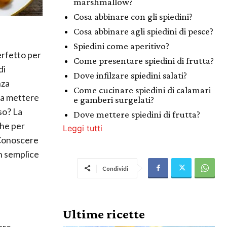
marshmallow?
Cosa abbinare con gli spiedini?
Cosa abbinare agli spiedini di pesce?
Spiedini come aperitivo?
erfetto per
Come presentare spiedini di frutta?
di
Dove infilzare spiedini salati?
nza
Come cucinare spiedini di calamari
osa mettere
e gamberi surgelati?
so? La
Dove mettere spiedini di frutta?
che per
Leggi tutti
 Conoscere
n semplice
Condividi
Ultime ricette
are