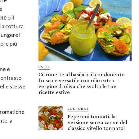
 è
one
o il
la cottura
iungere i
pore più
SALSE
ine e
Citronette al basilico: il condimento
contrasto
fresco e versatile con olio extra
elle stesse
vergine di oliva che svolta le tue
ricette estive
CONTORNI
 aromatiche
Peperoni tonnati: la
nte la
versione senza carne del
classico vitello tonnato!