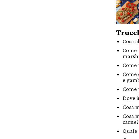
Trucch
Cosa ab
Come f
marsh
Come f
Come c
e gamb
Come p
Dove in
Cosa m
Cosa m
carne?
Quale 