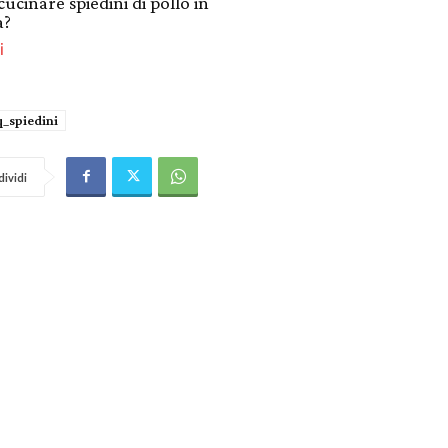
ucinare spiedini di pollo in
a?
i
q_spiedini
ividi