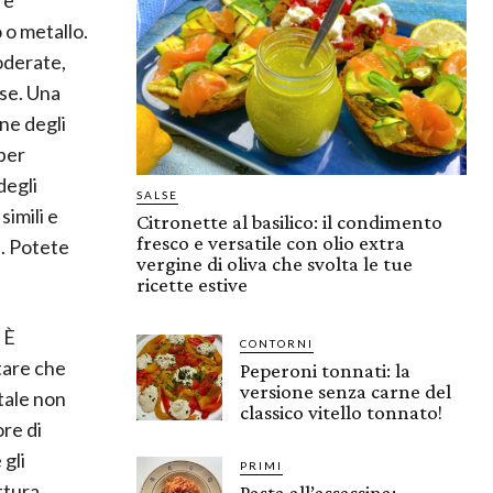
 o metallo.
oderate,
nse. Una
one degli
 per
degli
SALSE
simili e
Citronette al basilico: il condimento
fresco e versatile con olio extra
e. Potete
vergine di oliva che svolta le tue
ricette estive
. È
CONTORNI
itare che
Peperoni tonnati: la
versione senza carne del
ntale non
classico vitello tonnato!
ore di
 gli
PRIMI
ttura.
Pasta all’assassina: