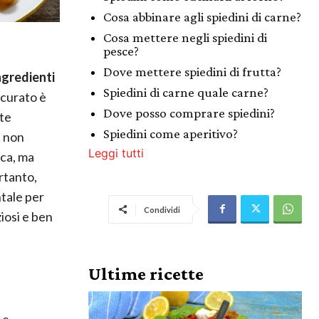
Cosa abbinare agli spiedini di carne?
Cosa mettere negli spiedini di
pesce?
Dove mettere spiedini di frutta?
ngredienti
Spiedini di carne quale carne?
scurato è
Dove posso comprare spiedini?
nte
Spiedini come aperitivo?
e non
Leggi tutti
ca, ma
rtanto,
ntale per
Condividi
ziosi e ben
Ultime ricette
 e