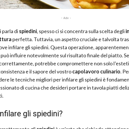
- Adv -
 parla di
spiedini
, spesso ci si concentra sulla scelta degli
i
ttura
perfetta. Tuttavia, un aspetto cruciale e talvolta tra
ove infilare gli spiedini. Questa operazione, apparenteme
 può influire notevolmente sul risultato finale del piatto. S
correttamente, potrebbe compromettere non solo l’esteti
consistenza e il sapore del vostro
capolavoro culinario
. Pe
re le tecniche migliori per infilare gli spiedini è fondame
sionato di cucina che desideri portare in tavola piatti deli
i.
nfilare gli spiedini?
correttamente gli
spiedini
è un’arte che richiede attenzione