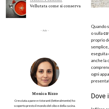
Vellutata come si conserva
Quando si
- Adv -
o sulla
co
proprio d
semplice,
eseguita 
anche la 
comprende
ogni appas
presentat
Monica Rizzo
Dove i
Cresciuta a pane e ristoranti (letteralmente) ho
scoperto presto il mondo del cibo e della cucina.
Infilare 