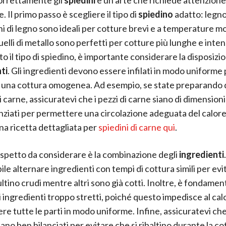
. Il primo passo è scegliere il tipo di
spiedino
adatto: legno
ini di legno sono ideali per cotture brevi e a temperature m
elli di metallo sono perfetti per cotture più lunghe e inte
to il tipo di spiedino, è importante considerare la disposizi
ti
. Gli ingredienti devono essere infilati in modo uniforme
 una cottura omogenea. Ad esempio, se state preparando 
i carne, assicuratevi che i pezzi di carne siano di dimensioni 
nziati per permettere una circolazione adeguata del calor
na ricetta dettagliata per
spiedini di carne qui
.
aspetto da considerare è la combinazione degli
ingredienti
ile alternare ingredienti con tempi di cottura simili per ev
ultino crudi mentre altri sono già cotti. Inoltre, è fondame
li ingredienti troppo stretti, poiché questo impedisce al cal
re tutte le parti in modo uniforme. Infine, assicuratevi che
iano ben bilanciati per evitare che si ribaltino durante la co