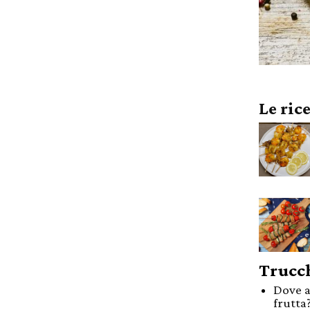
Le ric
Trucch
Dove a
frutta