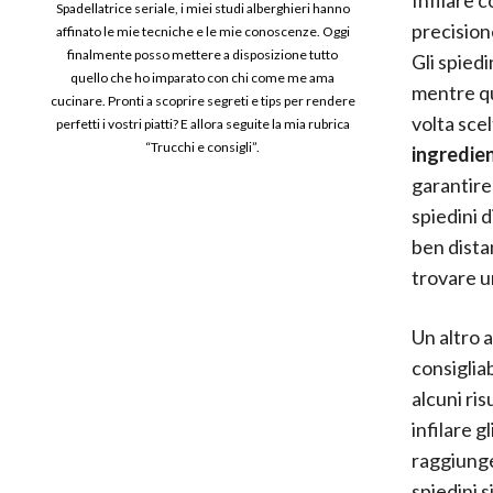
Spadellatrice seriale, i miei studi alberghieri hanno
precisione
affinato le mie tecniche e le mie conoscenze. Oggi
finalmente posso mettere a disposizione tutto
Gli spied
quello che ho imparato con chi come me ama
mentre qu
cucinare. Pronti a scoprire segreti e tips per rendere
volta scel
perfetti i vostri piatti? E allora seguite la mia rubrica
“Trucchi e consigli”.
ingredien
garantire
spiedini d
ben dista
trovare u
Un altro 
consigliab
alcuni ris
infilare g
raggiunge
spiedini s