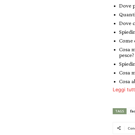
Dove p
Quanti
Dove c
Spiedi
Come c
Cosa m
pesce?
Spiedi
Cosa m
Cosa ab
Leggi tutt
fa
TAGS
Cond