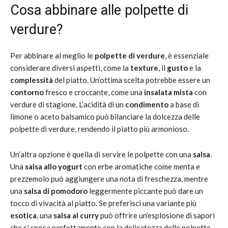
Cosa abbinare alle polpette di
verdure?
Per abbinare al meglio le
polpette di verdure
, è essenziale
considerare diversi aspetti, come la
texture
, il
gusto
e la
complessità
del piatto. Un’ottima scelta potrebbe essere un
contorno
fresco e croccante, come una
insalata mista
con
verdure di stagione. L’acidità di un
condimento
a base di
limone o aceto balsamico può bilanciare la dolcezza delle
polpette di verdure, rendendo il piatto più armonioso.
Un’altra opzione è quella di servire le polpette con una
salsa
.
Una
salsa allo yogurt
con erbe aromatiche come menta e
prezzemolo può aggiungere una nota di freschezza, mentre
una
salsa di pomodoro
leggermente piccante può dare un
tocco di vivacità al piatto. Se preferisci una variante più
esotica
, una
salsa al curry
può offrire un’esplosione di sapori
che si sposa perfettamente con la delicatezza delle polpette