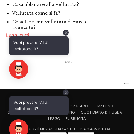
✕
Vuoi provare l'AI di
CALTAGIRONE EDITORE
IL MESSAGGERO
IL MATTINO
moltofood.it?
CORRIERE ADRIATICO
IL GAZZETTINO
QUOTIDIANO DI PUGLIA
LEGGO
PUBBLICITÁ
© 2022 Il MESSAGGERO – C.F. e P. IVA 05629251009