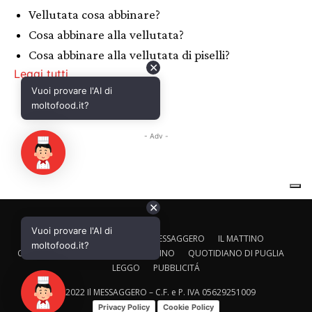
✕
Vuoi provare l'AI di
CALTAGIRONE EDITORE
IL MESSAGGERO
IL MATTINO
moltofood.it?
CORRIERE ADRIATICO
IL GAZZETTINO
QUOTIDIANO DI PUGLIA
LEGGO
PUBBLICITÁ
© 2022 Il MESSAGGERO – C.F. e P. IVA 05629251009
Privacy Policy
Cookie Policy