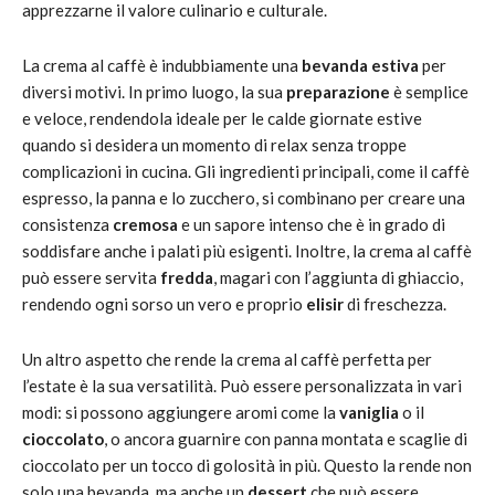
apprezzarne il valore culinario e culturale.
La crema al caffè è indubbiamente una
bevanda estiva
per
diversi motivi. In primo luogo, la sua
preparazione
è semplice
e veloce, rendendola ideale per le calde giornate estive
quando si desidera un momento di relax senza troppe
complicazioni in cucina. Gli ingredienti principali, come il caffè
espresso, la panna e lo zucchero, si combinano per creare una
consistenza
cremosa
e un sapore intenso che è in grado di
soddisfare anche i palati più esigenti. Inoltre, la crema al caffè
può essere servita
fredda
, magari con l’aggiunta di ghiaccio,
rendendo ogni sorso un vero e proprio
elisir
di freschezza.
Un altro aspetto che rende la crema al caffè perfetta per
l’estate è la sua versatilità. Può essere personalizzata in vari
modi: si possono aggiungere aromi come la
vaniglia
o il
cioccolato
, o ancora guarnire con panna montata e scaglie di
cioccolato per un tocco di golosità in più. Questo la rende non
solo una bevanda, ma anche un
dessert
che può essere