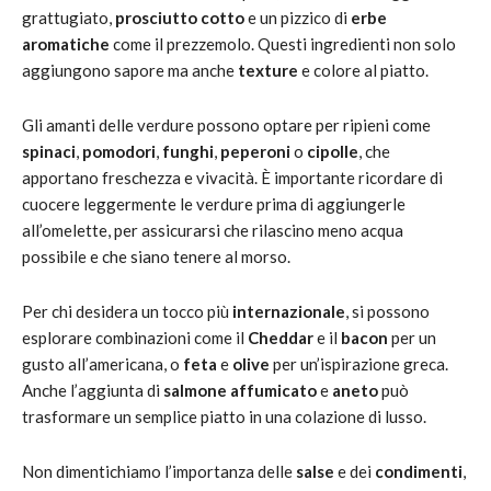
grattugiato,
prosciutto cotto
e un pizzico di
erbe
aromatiche
come il prezzemolo. Questi ingredienti non solo
aggiungono sapore ma anche
texture
e colore al piatto.
Gli amanti delle verdure possono optare per ripieni come
spinaci
,
pomodori
,
funghi
,
peperoni
o
cipolle
, che
apportano freschezza e vivacità. È importante ricordare di
cuocere leggermente le verdure prima di aggiungerle
all’omelette, per assicurarsi che rilascino meno acqua
possibile e che siano tenere al morso.
Per chi desidera un tocco più
internazionale
, si possono
esplorare combinazioni come il
Cheddar
e il
bacon
per un
gusto all’americana, o
feta
e
olive
per un’ispirazione greca.
Anche l’aggiunta di
salmone affumicato
e
aneto
può
trasformare un semplice piatto in una colazione di lusso.
Non dimentichiamo l’importanza delle
salse
e dei
condimenti
,