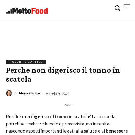
TRUCCHI E CONSIGLI
Perche non digerisco il tonno in
scatola
Di
Monica Rizzo
Maggio 20, 2024
- Adv -
Perché non digerisco il tonno in scatola?
La domanda
potrebbe sembrare banale a prima vista, ma in realtà
nasconde aspetti importanti legati alla
salute
e al
benessere