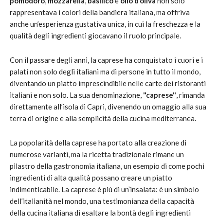
pomodoro
,
mozzarella
,
basilico
e
olio d’oliva
non solo
rappresentava i colori della bandiera italiana, ma offriva
anche un’esperienza gustativa unica, in cui la freschezza e la
qualità degli ingredienti giocavano il ruolo principale.
Con il passare degli anni, la caprese ha conquistato i cuori e i
palati non solo degli italiani ma di persone in tutto il mondo,
diventando un piatto imprescindibile nelle carte dei ristoranti
italiani e non solo. La sua denominazione,
"caprese"
, rimanda
direttamente all’isola di Capri, divenendo un omaggio alla sua
terra di origine e alla semplicità della cucina mediterranea.
La popolarità della caprese ha portato alla creazione di
numerose varianti, ma la ricetta tradizionale rimane un
pilastro della gastronomia italiana, un esempio di come pochi
ingredienti di alta qualità possano creare un piatto
indimenticabile. La caprese è più di un’insalata: è un simbolo
dell’italianità nel mondo, una testimonianza della capacità
della cucina italiana di esaltare la bontà degli ingredienti