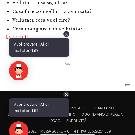
✕
Vuoi provare l'AI di
CALTAGIRONE EDITORE
IL MESSAGGERO
IL MATTINO
moltofood.it?
CORRIERE ADRIATICO
IL GAZZETTINO
QUOTIDIANO DI PUGLIA
LEGGO
PUBBLICITÁ
© 2022 Il MESSAGGERO – C.F. e P. IVA 05629251009