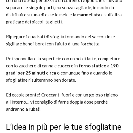
con una rotella per pizza o un coltello. Dopodiché si devono
separare le singole parti, ma senza tagliarle, in modo da
distribuire su una di esse le mele e la
marmellata
e sull’altra
praticare dei piccoli taglietti.
Ripiegare i quadrati di sfoglia formando dei saccottini e
sigillare bene i bordi con l’aiuto di una forchetta.
Poi spennellare la superficie con un po’ di latte, completare
con lo zucchero di canna e cuocere in
forno statico a 190
gradi per 25 minuti circa
o comunque fino a quando le
sfogliatine risulteranno ben dorate.
Ed eccole pronte! Croccanti fuori e con un goloso ripieno
all’interno… vi consiglio di farne doppia dose perché
andranno a ruba!!
L’idea in più per le tue sfogliatine