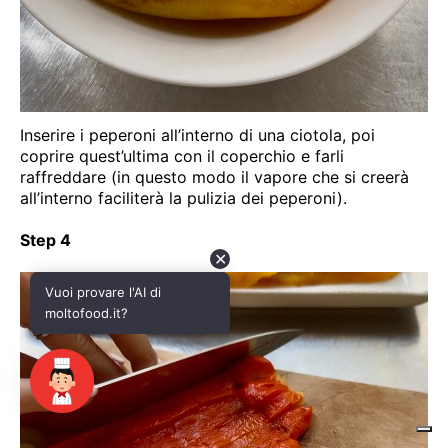
✕
Vuoi provare l'AI di
moltofood.it?