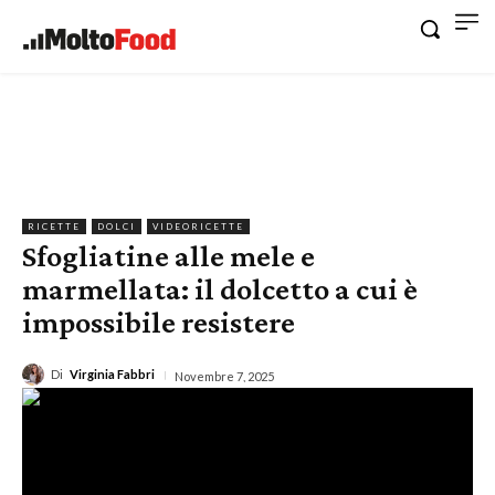
RICETTE
DOLCI
VIDEORICETTE
Sfogliatine alle mele e
marmellata: il dolcetto a cui è
impossibile resistere
Di
Virginia Fabbri
Novembre 7, 2025