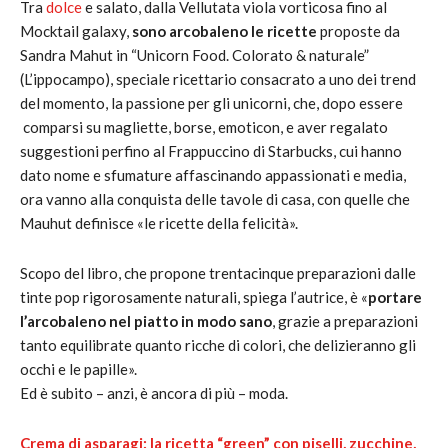
Tra
dolce
e salato, dalla Vellutata viola vorticosa fino al
Mocktail galaxy,
sono arcobaleno le ricette
proposte da
Sandra Mahut in “Unicorn Food. Colorato & naturale”
(L’ippocampo), speciale ricettario consacrato a uno dei trend
del momento, la passione per gli unicorni, che, dopo essere
comparsi su magliette, borse, emoticon, e aver regalato
suggestioni perfino al Frappuccino di Starbucks, cui hanno
dato nome e sfumature affascinando appassionati e media,
ora vanno alla conquista delle tavole di casa, con quelle che
Mauhut definisce «le ricette della felicità».
Scopo del libro, che propone trentacinque preparazioni dalle
tinte pop rigorosamente naturali, spiega l’autrice, è «
portare
l’arcobaleno nel piatto in modo sano
, grazie a preparazioni
tanto equilibrate quanto ricche di colori, che delizieranno gli
occhi e le papille».
Ed è subito – anzi, è ancora di più – moda.
Crema di asparagi: la ricetta “green” con piselli, zucchine,