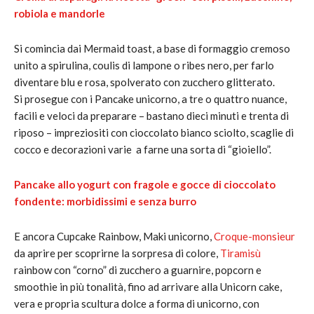
robiola e mandorle
Si comincia dai Mermaid toast, a base di formaggio cremoso
unito a spirulina, coulis di lampone o ribes nero, per farlo
diventare blu e rosa, spolverato con zucchero glitterato.
Si prosegue con i Pancake unicorno, a tre o quattro nuance,
facili e veloci da preparare – bastano dieci minuti e trenta di
riposo – impreziositi con cioccolato bianco sciolto, scaglie di
cocco e decorazioni varie a farne una sorta di “gioiello”.
Pancake allo yogurt con fragole e gocce di cioccolato
fondente: morbidissimi e senza burro
E ancora Cupcake Rainbow, Maki unicorno,
Croque-monsieur
da aprire per scoprirne la sorpresa di colore,
Tiramisù
rainbow con “corno” di zucchero a guarnire, popcorn e
smoothie in più tonalità, fino ad arrivare alla Unicorn cake,
vera e propria scultura dolce a forma di unicorno, con