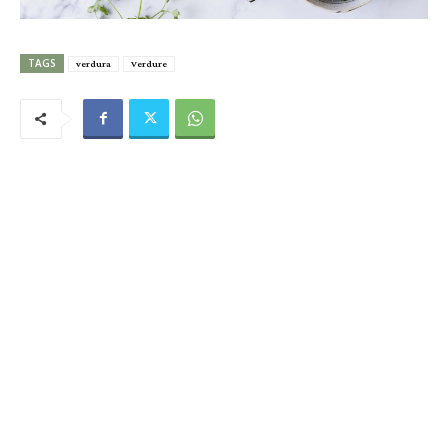
TAGS
verdura
Verdure