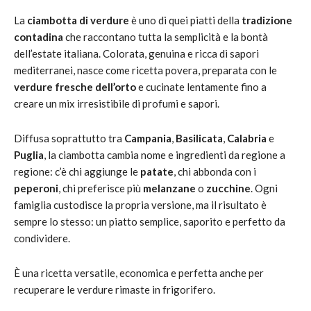
La
ciambotta di verdure
è uno di quei piatti della
tradizione
contadina
che raccontano tutta la semplicità e la bontà
dell’estate italiana. Colorata, genuina e ricca di sapori
mediterranei, nasce come ricetta povera, preparata con le
verdure fresche dell’orto
e cucinate lentamente fino a
creare un mix irresistibile di profumi e sapori.
Diffusa soprattutto tra
Campania
,
Basilicata
,
Calabria
e
Puglia
, la ciambotta cambia nome e ingredienti da regione a
regione: c’è chi aggiunge le
patate
, chi abbonda con i
peperoni
, chi preferisce più
melanzane
o
zucchine
. Ogni
famiglia custodisce la propria versione, ma il risultato è
sempre lo stesso: un piatto semplice, saporito e perfetto da
condividere.
È una ricetta versatile, economica e perfetta anche per
recuperare le verdure rimaste in frigorifero.