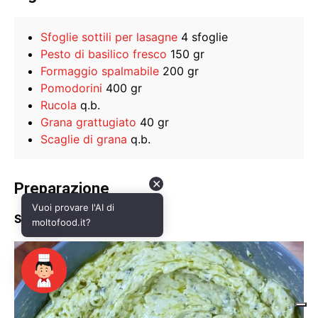
✕
Vuoi provare l'AI di
moltofood.it?