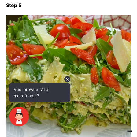
✕
Vuoi provare l'AI di
moltofood.it?