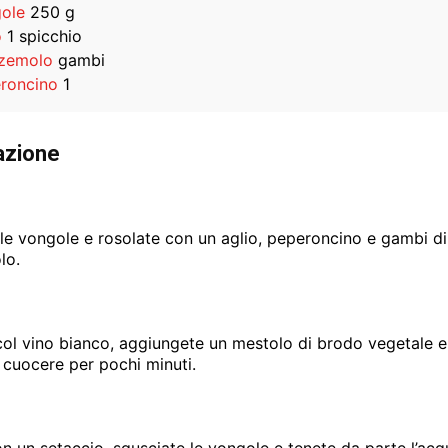
ole
250 g
o
1 spicchio
zemolo
gambi
roncino
1
azione
le vongole e rosolate con un aglio, peperoncino e gambi di
lo.
ol vino bianco, aggiungete un mestolo di brodo vegetale e 
 cuocere per pochi minuti.
con un setaccio, sgusciate le vongole e tenete da parte l’acq