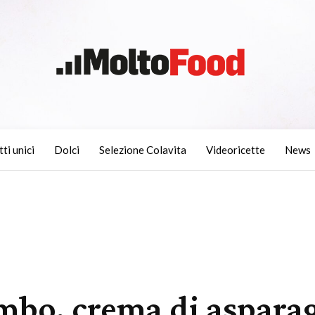
tti unici
Dolci
Selezione Colavita
Videoricette
News
mbo, crema di asparagi