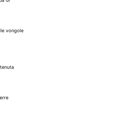
lle vongole
ttenuta
erre