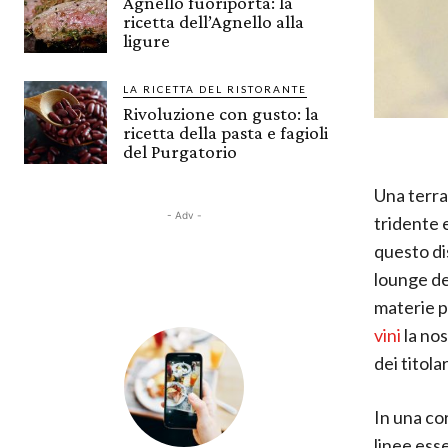
Agnello fuoriporta: la
ricetta dell’Agnello alla
ligure
LA RICETTA DEL RISTORANTE
Rivoluzione con gusto: la
ricetta della pasta e fagioli
del Purgatorio
Una terra
- Adv -
tridente 
questo di
lounge del
materie p
vini
la nos
dei titol
In una co
linee esse