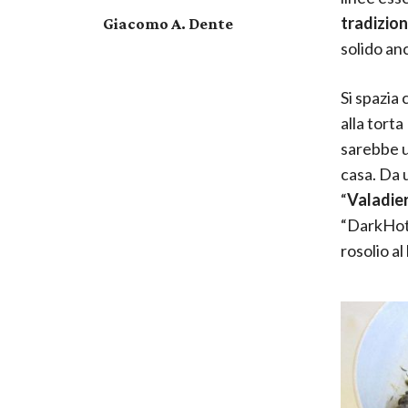
tradizio
Giacomo A. Dente
solido an
Si spazia 
alla tort
sarebbe u
casa. Da 
“
Valadie
“DarkHote
rosolio a