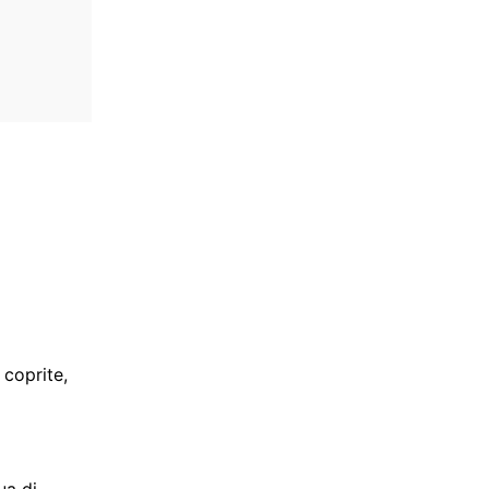
coprite,
ua di