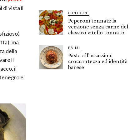
di vista il
CONTORNI
Peperoni tonnati: la
versione senza carne del
classico vitello tonnato!
 sfizioso)
tta), ma
PRIMI
za della
Pasta all’assassina:
are il
croccantezza ed identità
barese
acco, il
ntenegro e