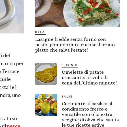
PRIMI
Lasagne fredde senza forno con
pesto, pomodorini e rucola: il primo
piatto che salva l’estate!
i del
, ma non per
SECONDI
& Terrace
Omelette di patate
croccante: ti svolta la
cui le
cena dell’ultimo minuto!
tail e i
andra, uno
SALSE
Citronette al basilico: il
condimento fresco e
versatile con olio extra
ocata su
vergine di oliva che svolta
le tue ricette estive
 di
pesce