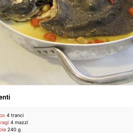
enti
bo
4 tranci
ragi
4 mazzi
ola
240 g