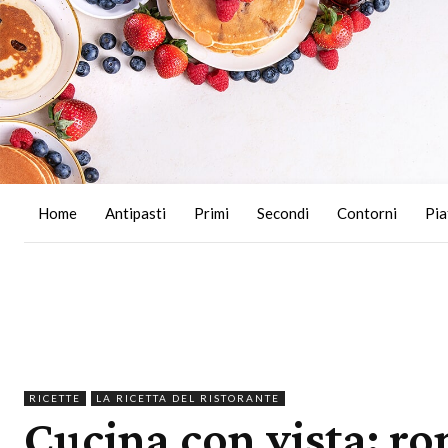
Home
Antipasti
Primi
Secondi
Contorni
Pia
RICETTE
LA RICETTA DEL RISTORANTE
Cucina con vista: ro