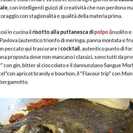
nale
, con intelligenti guizzi di creatività che non perdono mai 
coraggio con stagionalità e qualità della materia prima.
così in cucina il
risotto alla puttanesca di
polpo
(insolito e
a Pavlova (autentico trionfo di meringa, panna montata e fru
n peccato qui trascurare i
cocktail
, autentico punto di for
una proposta dove non mancano i classici, sono tutti da prov
r
” con gin, bitter al cioccolato e il dannunziano Sangue Morl
l”con apricot brandy e bourbon, il “Flavour trip” con Mo
l bergamotto.