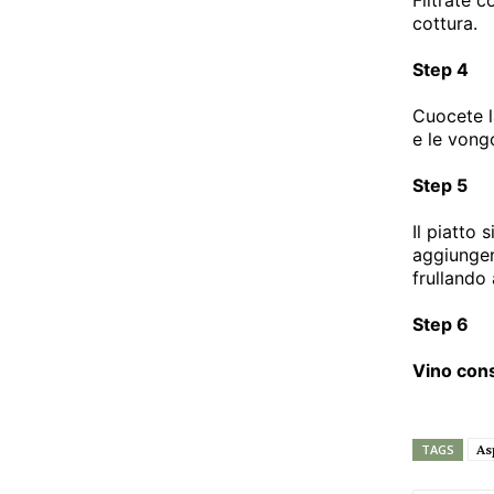
cottura.
Step 4
Cuocete l
e le vong
Step 5
Il piatto
aggiungen
frullando
Step 6
Vino cons
As
TAGS