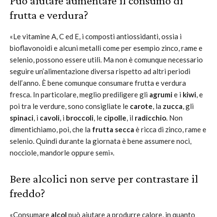
Può aiutare aumentare il consumo di
frutta e verdura?
«Le vitamine A, C ed E, i composti antiossidanti, ossia i
bioflavonoidi e alcuni metalli come per esempio zinco, rame e
selenio, possono essere utili. Ma non è comunque necessario
seguire un’alimentazione diversa rispetto ad altri periodi
dell’anno. È bene comunque consumare frutta e verdura
fresca. In particolare, meglio prediligere gli
agrumi
e i
kiwi
, e
poi tra le verdure, sono consigliate le
carote
, la
zucca
, gli
spinaci
, i
cavoli
, i
broccoli
, le
cipolle
, il
radicchio
. Non
dimentichiamo, poi, che la
frutta secca
è ricca di zinco, rame e
selenio. Quindi durante la giornata è bene assumere noci,
nocciole, mandorle oppure semi».
Bere alcolici non serve per contrastare il
freddo?
«Consumare
alcol
può aiutare a produrre calore, in quanto