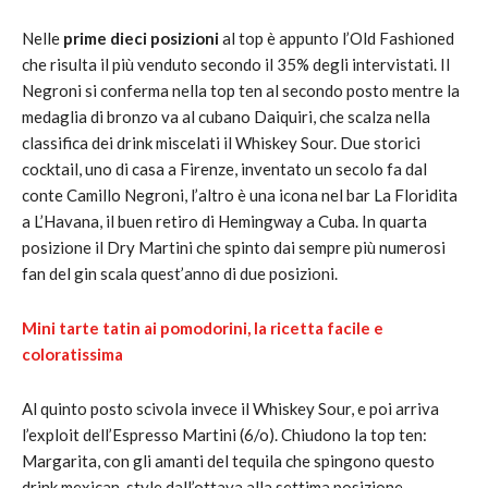
Nelle
prime dieci posizioni
al top è appunto l’Old Fashioned
che risulta il più venduto secondo il 35% degli intervistati. Il
Negroni si conferma nella top ten al secondo posto mentre la
medaglia di bronzo va al cubano Daiquiri, che scalza nella
classifica dei drink miscelati il Whiskey Sour. Due storici
cocktail, uno di casa a Firenze, inventato un secolo fa dal
conte Camillo Negroni, l’altro è una icona nel bar La Floridita
a L’Havana, il buen retiro di Hemingway a Cuba. In quarta
posizione il Dry Martini che spinto dai sempre più numerosi
fan del gin scala quest’anno di due posizioni.
Mini tarte tatin ai pomodorini, la ricetta facile e
coloratissima
Al quinto posto scivola invece il Whiskey Sour, e poi arriva
l’exploit dell’Espresso Martini (6/o). Chiudono la top ten:
Margarita, con gli amanti del tequila che spingono questo
drink mexican-style dall’ottava alla settima posizione.