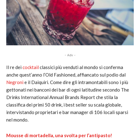
- Adv -
Il re dei
cocktail
classici più venduti al mondo si conferma
anche quest’anno l’Old Fashioned, affiancato sul podio dal
Negroni
e il Daiquiri. Come dire gli intramontabili sono i più
gettonati nei banconi dei bar di ogni latitudine secondo The
Drinks International Annual Brands Report che stila la
classifica dei primi 50 drink, i best seller su scala globale,
intervistando proprietari e bar manager di 106 locali sparsi
nel mondo.
Mousse di mortadella, una svolta per l’antipasto!