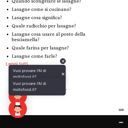
✕
Vuoi provare l'AI di
moltofood.it?