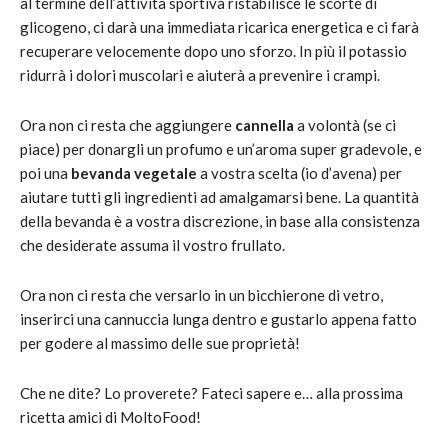
al termine dell’attività sportiva ristabilisce le scorte di
glicogeno, ci darà una immediata ricarica energetica e ci farà
recuperare velocemente dopo uno sforzo. In più il potassio
ridurrà i dolori muscolari e aiuterà a prevenire i crampi.
Ora non ci resta che aggiungere
cannella
a volontà (se ci
piace) per donargli un profumo e un’aroma super gradevole, e
poi una
bevanda vegetale
a vostra scelta (io d’avena) per
aiutare tutti gli ingredienti ad amalgamarsi bene. La quantità
della bevanda è a vostra discrezione, in base alla consistenza
che desiderate assuma il vostro frullato.
Ora non ci resta che versarlo in un bicchierone di vetro,
inserirci una cannuccia lunga dentro e gustarlo appena fatto
per godere al massimo delle sue proprietà!
Che ne dite? Lo proverete? Fateci sapere e… alla prossima
ricetta amici di MoltoFood!