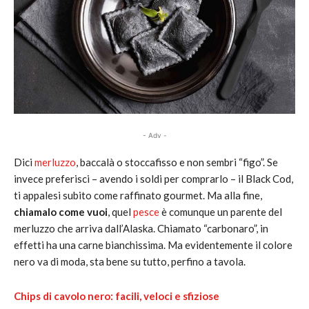
- Adv -
Dici
merluzzo
, baccalà o stoccafisso e non sembri “figo”. Se
invece preferisci – avendo i soldi per comprarlo – il Black Cod,
ti appalesi subito come raffinato gourmet. Ma alla fine,
chiamalo come vuoi
, quel
pesce
è comunque un parente del
merluzzo che arriva dall’Alaska. Chiamato “carbonaro”, in
effetti ha una carne bianchissima. Ma evidentemente il colore
nero va di moda, sta bene su tutto, perfino a tavola.
Chips di cavolo nero: facili, veloci e sfiziose