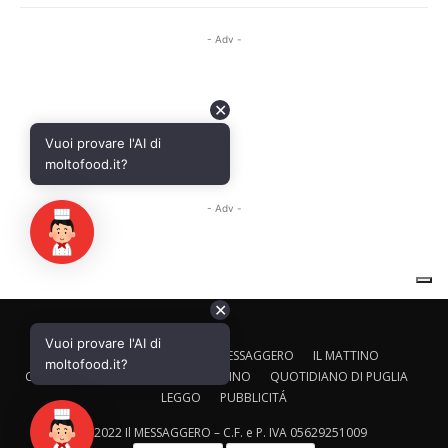
✕
Vuoi provare l'AI di
CALTAGIRONE EDITORE
IL MESSAGGERO
IL MATTINO
moltofood.it?
CORRIERE ADRIATICO
IL GAZZETTINO
QUOTIDIANO DI PUGLIA
LEGGO
PUBBLICITÁ
© 2022 Il MESSAGGERO – C.F. e P. IVA 05629251009