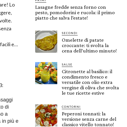
are! Lo
Lasagne fredde senza forno con
ggere,
pesto, pomodorini e rucola: il primo
piatto che salva l’estate!
volte.
 senza
SECONDI
Omelette di patate
facili e…
croccante: ti svolta la
cena dell’ultimo minuto!
SALSE
Citronette al basilico: il
condimento fresco e
versatile con olio extra
3:
vergine di oliva che svolta
le tue ricette estive
ssaggi
to di
CONTORNI
Peperoni tonnati: la
so a
versione senza carne del
 in più e
classico vitello tonnato!