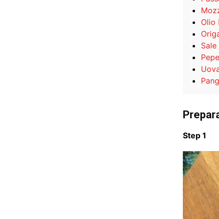
Mozz
Olio
Orig
Sale
Pep
Uov
Pang
Prepar
Step 1