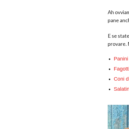
Ah ovviam
pane anch
E se stat
provare. M
Panini 
Fagotti
Coni di
Salati