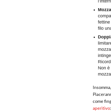
l’inte
Mozzar
compat
fettin
filo un
Doppia
limitar
mozzar
intinge
Ricord
Non è 
mozzar
Insomma, 
Piaceranno
come finge
aperitivo