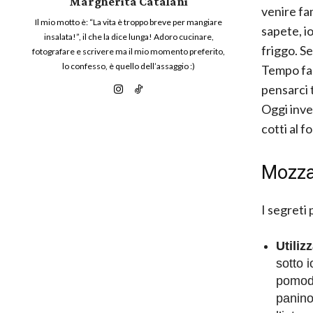
Margherita Catalani
venire fa
Il mio motto è: “La vita è troppo breve per mangiare
sapete, i
insalata!”, il che la dice lunga! Adoro cucinare,
friggo. Se
fotografare e scrivere ma il mio momento preferito,
lo confesso, è quello dell’assaggio :)
Tempo fa
pensarci
Oggi inve
cotti al f
Mozzar
I segreti
Utiliz
sotto 
pomodo
panino