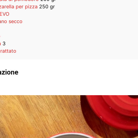
arella per pizza
250 gr
 EVO
ano secco
e
a
3
rattato
azione