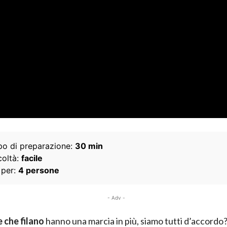
o di preparazione:
30 min
coltà:
facile
 per:
4 persone
- Adv -
e che filano
hanno una marcia in più, siamo tutti d’accordo