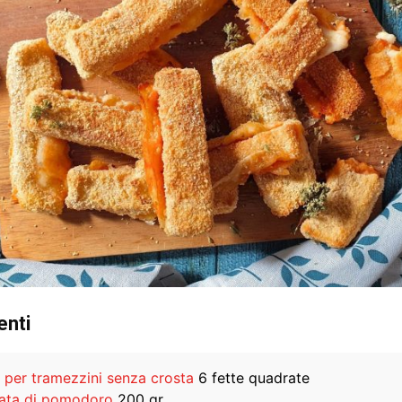
enti
 per tramezzini senza crosta
6 fette quadrate
ata di pomodoro
200 gr