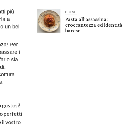
tti più
PRIMI
Pasta all’assassina:
rla a
croccantezza ed identità
no un bel
barese
nza! Per
 passare i
arlo sia
di.
ottura.
a
 gustosi!
o perfetti
 il vostro