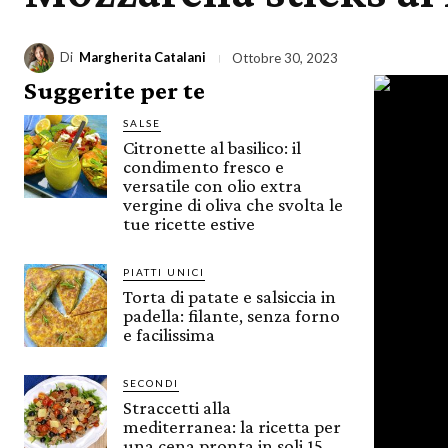
Di
Margherita Catalani
Ottobre 30, 2023
Suggerite per te
SALSE
Citronette al basilico: il
condimento fresco e
versatile con olio extra
vergine di oliva che svolta le
tue ricette estive
PIATTI UNICI
Torta di patate e salsiccia in
padella: filante, senza forno
e facilissima
SECONDI
Straccetti alla
mediterranea: la ricetta per
una cena pronta in soli 15