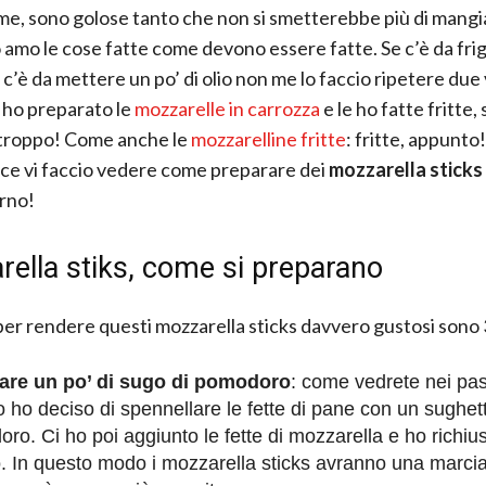
me, sono golose tanto che non si smetterebbe più di mangi
o amo le cose fatte come devono essere fatte. Se c’è da fri
 c’è da mettere un po’ di olio non me lo faccio ripetere due 
 ho preparato le
mozzarelle in carrozza
e le ho fatte fritte,
 troppo! Come anche le
mozzarelline fritte
: fritte, appunto!
ce vi faccio vedere come preparare dei
mozzarella sticks
orno!
ella stiks, come si preparano
 per rendere questi mozzarella sticks davvero gustosi sono 
zare un po’ di sugo di pomodoro
: come vedrete nei pa
io ho deciso di spennellare le fette di pane con un sughet
ro. Ci ho poi aggiunto le fette di mozzarella e ho richiu
. In questo modo i mozzarella sticks avranno una marcia