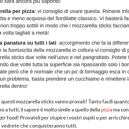
rno sarà ancora più saporito.
ella per pizza
: vi consiglio di usare questa. Rimane infa
ta e meno acquosa del fiordilatte classico. Vi basterà fa
e non troppo sottili in modo che i mozzarella sticks faccia
a volta tagliati a metà!
 panatura su tutti i lati
: accorgimento che fa la differe
e la fuoriuscita della mozzarella in cottura vi consiglio di
ella sticks due volte nell’uovo e nel pangrattato. Potete f
ndo due volte tutta la superficie sia ripassando solo i bor
ate però che è normale che un po’ di formaggio esca in c
un problema, basta prendere un cucchiaino e rimettere l
ella dentro!
questi mozzarella sticks vanno provati! Tanto facili quanto
 a tutti, il sapore è molto simile a quello della
pizza
ma son
r food! Provateli per stupire i vostri ospiti o per arricchire
: vedrete che conquisteranno tutti.