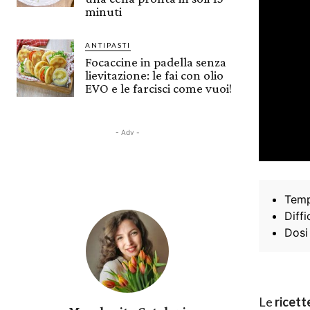
minuti
ANTIPASTI
Focaccine in padella senza
lievitazione: le fai con olio
EVO e le farcisci come vuoi!
- Adv -
Temp
Diffi
Dosi
Le
ricett