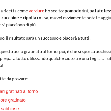
ta ricetta come
verdure
ho scelto:
pomodorini
,
patate les
,
zucchine
e
cipolla rossa
, ma voi ovviamente potete aggi
 vi piacciono di più.
so, il risultato sarà un successo e piacerà a tutti!
i questo pollo gratinato al forno, poi, è che si sporca pochis
 prepara tutto utilizzando qualche ciotola e una teglia… Tu
o!
ette da provare:
ri gratinati al forno
iore gratinato
 sabbiose