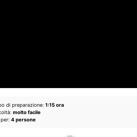
o di preparazione:
1:15 ora
coltà:
molto facile
 per:
4 persone
- Adv -