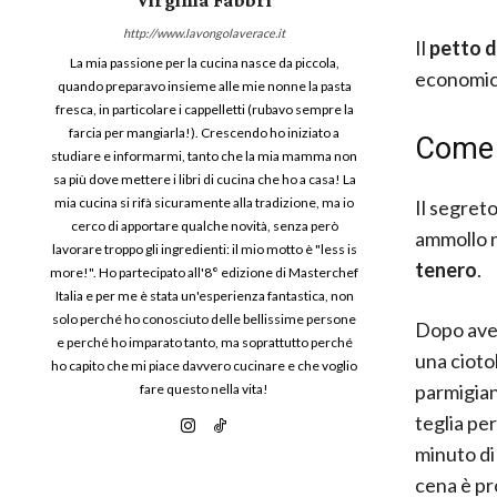
http://www.lavongolaverace.it
Il
petto d
La mia passione per la cucina nasce da piccola,
economico
quando preparavo insieme alle mie nonne la pasta
fresca, in particolare i cappelletti (rubavo sempre la
farcia per mangiarla!). Crescendo ho iniziato a
Come 
studiare e informarmi, tanto che la mia mamma non
sa più dove mettere i libri di cucina che ho a casa! La
mia cucina si rifà sicuramente alla tradizione, ma io
Il segreto
cerco di apportare qualche novità, senza però
ammollo n
lavorare troppo gli ingredienti: il mio motto è "less is
tenero
.
more!". Ho partecipato all'8° edizione di Masterchef
Italia e per me è stata un'esperienza fantastica, non
solo perché ho conosciuto delle bellissime persone
Dopo aver 
e perché ho imparato tanto, ma soprattutto perché
una ciotol
ho capito che mi piace davvero cucinare e che voglio
parmigiano
fare questo nella vita!
teglia per
minuto di
cena è pr