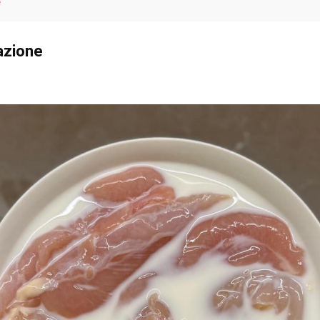
e
azione