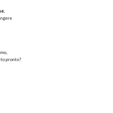
se
,
ungere
simo,
tto pronto?