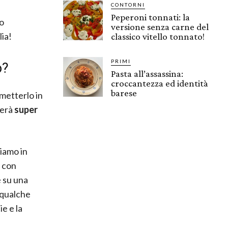
CONTORNI
Peperoni tonnati: la
o
versione senza carne del
ia!
classico vitello tonnato!
PRIMI
o?
Pasta all’assassina:
croccantezza ed identità
barese
 metterlo in
terà
super
tiamo in
e con
e su una
n qualche
ie e la