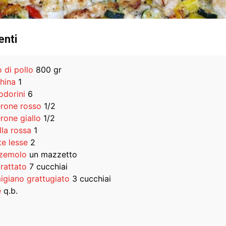
enti
 di pollo
800 gr
hina
1
dorini
6
rone rosso
1/2
rone giallo
1/2
lla rossa
1
te lesse
2
zemolo
un mazzetto
rattato
7 cucchiai
igiano grattugiato
3 cucchiai
e
q.b.