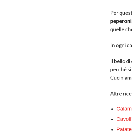
Per ques
peperoni
quelle che
In ogni ca
Il bello d
perché si
Cuciniam
Altre ric
Calama
Cavolf
Patate