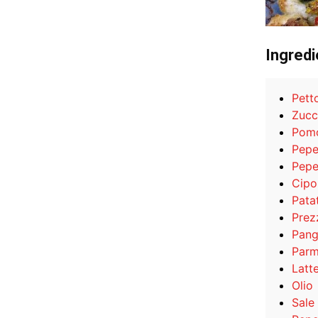
Ingredi
Petto
Zucc
Pomo
Pepe
Pepe
Cipo
Pata
Prez
Pang
Parm
Latt
Olio
Sale