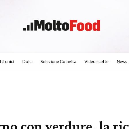
tti unici
Dolci
Selezione Colavita
Videoricette
News
rno con verdure, la ri