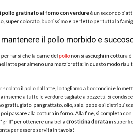
i pollo gratinato al forno con verdure
è un secondo piatt
, super colorato, buonissimo e perfetto per tutta la famigl
mantenere il pollo morbido e succos
 per far sì che la carne del
pollo
non si asciughi in cottura è
el latte per almeno una mezz’oretta: in questo modo risul
scolato il pollo dal latte, lo tagliamo a bocconcini e lo met
a insieme a tutte le verdure tagliate a pezzetti. Si condisc
 grattugiato, pangrattato, olio, sale, pepe e si distribuisc
 poi passare alla cottura in forno. Alla fine, si completa co
 “grill” per ottenere una bella
crosticina dorata
in superfic
onta per essere servita in tavola!