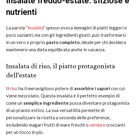
Insalate freddo-estate: sfiziose e
nutrienti
La parola “
insalata
” spesso evoca immagini di piatti leggeri e
poco sazianti, ma con gli ingredienti giusti, può trasformarsi
in un vero e proprio
pasto completo
, ideale per chi desidera
mantenere una dieta equilibrata anche in vacanza.
Insalata di riso, il piatto protagonista
dell’estate
Il
riso
ha il meraviglioso potere di
assorbire i sapori
con cui
viene mescolato. Questa insalata è il perfetto esempio di
come un
semplice ingrediente
possa diventare protagonista
di un pranzo estivo. La sua versatilità permette di
personalizzare la ricetta a seconda delle preferenze,
includendo magari frutti di mare freschi o
verdure
croccanti
per un tocco in più.