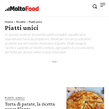
Home
Ricette
Piatti unici
Piatti unici
In questa sezione, troverete piatti completi, equilibrati e
soprattutto facili da preparare. Ideali per chi cerca soluzioni
pratiche ma non vuole rinunciare al gusto. Dalle lasagne
ricche e saporite ai risotti cremosi, ogni piatto è una soluzione
perfetta per pranzi veloci o cene informali.
- Adv -
PIATTI UNICI
Torta di patate, la ricetta
super filante