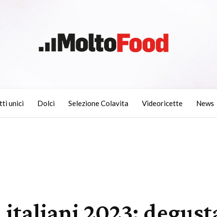
tti unici
Dolci
Selezione Colavita
Videoricette
News
 italiani 2023: degust