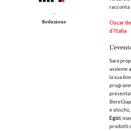
racconta
Redazione
Oscar del
d’Italia
L’event
Sarà propr
assieme 
la sua li
programma
presentat
BereGiapp
e shōchū,
Egizi
, ma
prodotti 