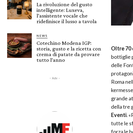
La rivoluzione del gusto
intelligente: Luxeva,
l’assistente vocale che
ridefinisce il lusso a tavola
NEWS
Cotechino Modena IGP:
Oltre 70 
storia, gusto e la ricetta con
crema di patate da provare
bottiglie
tutto l’anno
delle Font
protagoni
- Adv -
Roma nell
kermesse 
grande at
della tre 
Eventi
. 
tutte le 
forza le b