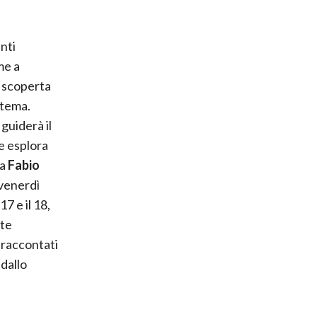
nti
me a
 scoperta
stema.
guiderà il
e esplora
da
Fabio
 venerdì
7 e il 18,
nte
 raccontati
dallo