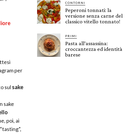
CONTORNI
Peperoni tonnati: la
versione senza carne del
classico vitello tonnato!
liore
PRIMI
Pasta all’assassina:
croccantezza ed identità
barese
ttesi
tagram per
to sul
sake
on sake
llo
, poi, ai
“tasting”,