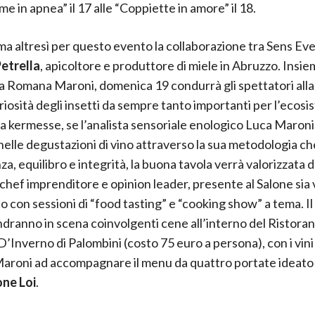
ame in apnea” il 17 alle “Coppiette in amore” il 18.
ma altresì per questo evento la collaborazione tra Sens Eve
etrella
, apicoltore e produttore di miele in Abruzzo. Insie
 Romana Maroni, domenica 19 condurrà gli spettatori alla
oriosità degli insetti da sempre tanto importanti per l’ecosi
a kermesse, se l’analista sensoriale enologico Luca Maroni 
nelle degustazioni di vino attraverso la sua metodologia ch
za, equilibro e integrità, la buona tavola verrà valorizzata 
 chef imprenditore e opinion leader, presente al Salone sia
 con sessioni di “food tasting” e “cooking show” a tema. Il 1
ndranno in scena coinvolgenti cene all’interno del Ristora
D’Inverno di Palombini (costo 75 euro a persona), con i vini
aroni ad accompagnare il menu da quattro portate ideato 
ne Loi
.