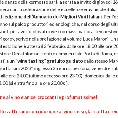
le danze della kermesse sarà la serata a invito di giovedì 16
nerà con la celebrazione delle eccellenze vitivinicole italia
I edizione dell’Annuario dei Migliori Vini Italiani
. Per l’o
nno sul palco produttori ed enologi che, nel corso degli ult
istinti per aver «coltivato uve con massima cura, tempestivi
 rigore», scrive nella prefazione al volume Luca Maroni. Un
festazione è attesa il 3 febbraio, dalle ore 18.00 alle ore 2
 store Decathlon nel centro commerciale Porta di Roma, do
ati a un “
wine tasting” gratuito guidato
dallo stesso Maro
ini Italiani 2023”, ingresso 35 euro a persona; venerdì e sa
 alle ore 24.00 (ultimo accesso ore 23.00); domenica dalle 
1.00 (si entra fino alle ore 20.00); ).
ne al vino e anice, croccanti e profumatissime!
llo zafferano con riduzione al vino rosso, la ricetta cr