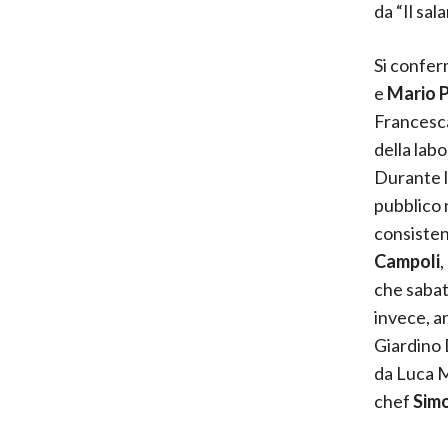
da “Il sal
Si confer
e
Mario P
Francesca
della lab
Durante l
pubblico 
consisten
Campoli
,
che sabato
invece, a
Giardino 
da Luca M
chef
Simo