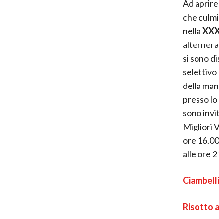
Ad aprire 
che culmi
nella
XXXI
alternera
si sono d
selettivo
della mani
presso lo
sono invit
Migliori V
ore 16.00
alle ore 2
Ciambelli
Risotto a