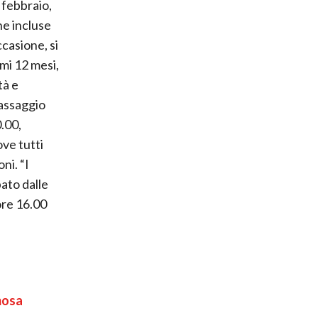
 febbraio,
ne incluse
ccasione, si
imi 12 mesi,
tà e
 assaggio
0.00,
ve tutti
ni. “I
bato dalle
ore 16.00
emosa