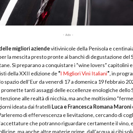
- Adv -
delle migliori aziende
vitivinicole della Penisola e centinai
 per la mescita presto pronte ai banchi di degustazione del 
ane. Si preparano a conquistare i “wine lovers” capitolini e
sti della XXII edizione de
“
I Migliori Vini Italiani
”
, in progr
o spazio dell’Eur da venerdì 17 a domenica 19 febbraio 20
promette tanti assaggi delle eccellenze enologiche dello S
tenzione alle realtà di nicchia, ma anche moltissimo “ferm
giorni ideata dai fratelli
Luca e Francesca Romana Maroni 
«Parleremo di effervescenza e lievitazione, cercando di cog
sfaccettature che potranno riguardare certamente il vino, 
ollicine, ma anche altre materie prime, dall’acqua ai cibi soli