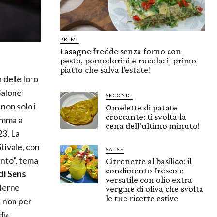
PRIMI
Lasagne fredde senza forno con
pesto, pomodorini e rucola: il primo
piatto che salva l’estate!
a delle loro
Salone
SECONDI
 non solo i
Omelette di patate
croccante: ti svolta la
amma a
cena dell’ultimo minuto!
23. La
tivale, con
SALSE
ento”, tema
Citronette al basilico: il
condimento fresco e
di Sens
versatile con olio extra
lierne
vergine di oliva che svolta
le tue ricette estive
e non per
di»,