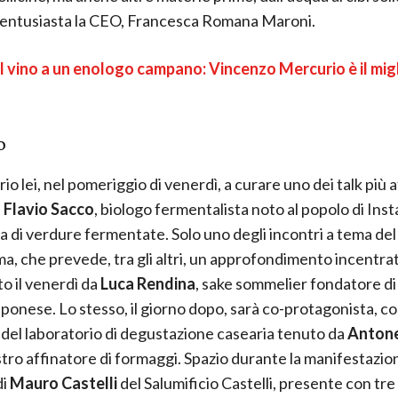
 entusiasta la CEO, Francesca Romana Maroni.
 vino a un enologo campano: Vincenzo Mercurio è il mig
o
io lei, nel pomeriggio di venerdì, a curare uno dei talk più a
a
Flavio Sacco
, biologo fermentalista noto al popolo di Ins
nea di verdure fermentate. Solo uno degli incontri a tema del
, che prevede, tra gli altri, un approfondimento incentra
o il venerdì da
Luca Rendina
, sake sommelier fondatore di
onese. Lo stesso, il giorno dopo, sarà co-protagonista, c
 del laboratorio di degustazione casearia tenuto da
Antone
stro affinatore di formaggi. Spazio durante la manifestazione
di
Mauro Castelli
del Salumificio Castelli, presente con tre 